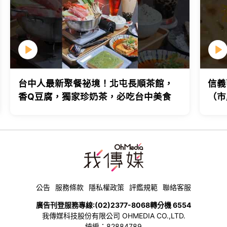
台中人最新聚餐祕境！北屯長順茶館，
信義
香Q豆腐，獨家珍奶茶，必吃台中美食
（市
台北
公告
服務條款
隱私權政策
評鑑規範
聯絡客服
廣告刊登服務專線:
(02)2377-8068
轉分機 6554
我傳媒科技股份有限公司 OHMEDIA CO.,LTD.
統編：82884789