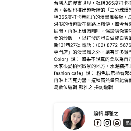
台灣人的漫畫世界，號稱365度打卡
念，餐點也推出超吸睛的「三分球爆
稱365度打卡無死角的漫畫風餐廳，
洪般的蛋包飯在網路上瘋傳，如今台
展開，再淋上雞肉咖哩，保證讓你驚
夢的炒飯」，以打發的蛋白做成白雲
街131巷27號 電話：(02) 87
專門店」的漫畫風之外，還有許多類型的
Color」說： 如果不說真的會以
大家很愛拍照取景的地方，水泥牆搭上
fashion cafe」說： 粉色
再淋上巧克力醬，這種高熱量只能偶而喝
島數位編輯 鄭雅之 採訪編輯
編輯 鄭雅之
追