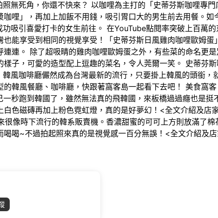
拍照無死角，你還不快來？ 以咖哩為主打的「史蒂芬斯咖哩專
漿咖哩」，再加上加飯不用錢，吸引胃口大的男生前去用餐。如
成功吸引喜愛打卡的女生前往。 在YouTube點閱率突破上百萬
灣也能享受到相同的視覺享受！「史蒂芬斯日風雞肉咖哩歐姆蛋
呼連連。 除了超吸睛的雞肉咖哩歐姆蛋之外，有些菜的命名更是
的樣子，可愛的造型配上逗趣的菜名，令人莞爾一笑。 史蒂芬斯
72-5676 韓風咖啡廳儼然成為台灣最新的流行，只要掛上韓風的
韓風餐廳、咖啡廳，快跟著窩客島一起看下去吧！ 美食窩客 關關 曾
為自己一秒跑到韓國了，雖然無法真的飛韓國，來板橋過過癮也是
白色磁磚再加上粉色霓虹燈，真的是好夢幻！<全文介紹及店家資訊
展示櫃看起來很像時下流行的韓系販賣機。香濃甜蜜的可可上方則放滿
喝~不過拍起照來真的是視覺感一百分無誤！<全文介紹及店家資訊
蹤