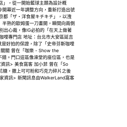
門店」，從一開始籃球主題為設計概
今開幕近一年調整方向，重新打造出號
的京都「ザ・洋食屋キチキチ」，以洩
」半熟的歐姆蛋一刀畫開，瞬間向兩側
別出心裁，像IG必拍的「在天上做著
咖哩專門店 地址：台北市大安區延吉
頭銜，就是好拍的保證，除了「史帝芬斯咖哩
在「咖樂 - Show the
挺不錯。門口這區像澡堂的座位區，也是
> 美食窩客 加小菲 曾在「So
了棉花糖，撒上可可粉和巧克力碎片之後
> 新聞訊息由WalkerLand窩客