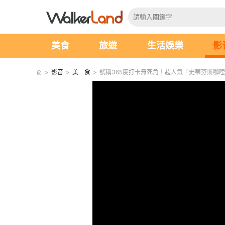
美食
旅遊
生活娛樂
影
>
影音
>
美 食
>
號稱365度打卡無死角！超人氣「史蒂芬斯咖