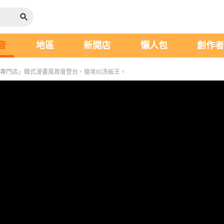
音
地區
新開店
懶人包
創作
哩專門店」韓式漫畫風首度登台，搶攻IG洗板王。