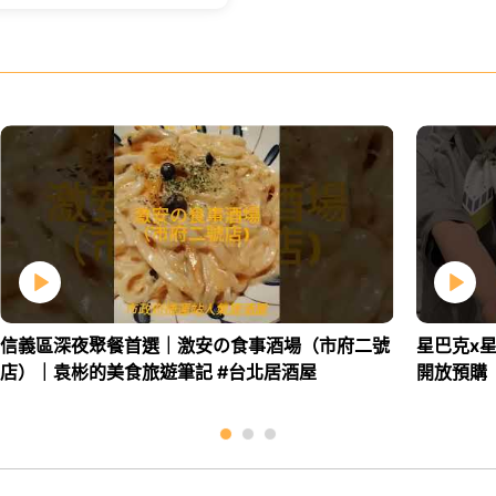
信義區深夜聚餐首選｜激安の食事酒場（市府二號
星巴克x星
店）｜袁彬的美食旅遊筆記 #台北居酒屋
開放預購