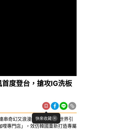
首度登台，搶攻IG洗板
快來收藏
一連串奇幻又浪漫的故事，在全世界引
咖哩專門店」，效仿韓國重新打造專屬