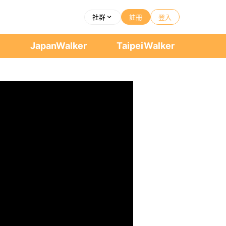
社群
註冊
登入
者
JapanWalker
TaipeiWalker