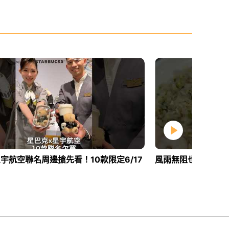
宇航空聯名周邊搶先看！10款限定6/17
風雨無阻也要吃的牛