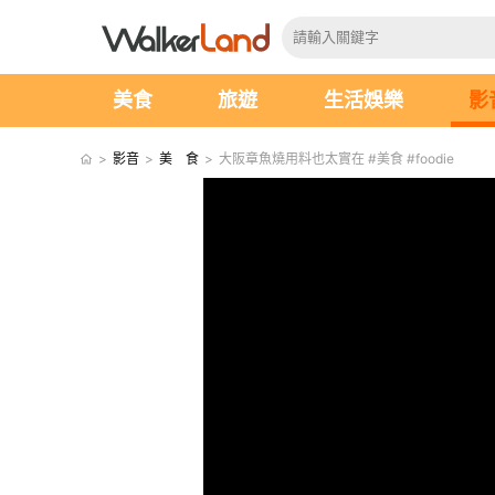
美食
旅遊
生活娛樂
影
>
影音
>
美 食
>
大阪章魚燒用料也太實在 #美食 #foodie