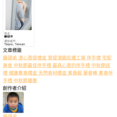
文章標籤
饅頭弟
澄心菩提禮盒
菩提澄園庇護工場
伴手禮
宅配
美食
中秋節最佳伴手禮
最具心意的伴手禮
中秋節送
禮
健康素食禮盒
天然食材禮盒
素香鬆
藜麥棒
素食伴
手禮
中秋節優惠
創作者介紹
饅頭弟