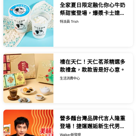
全家夏日限定融化你心牛奶
祭甜蜜登場，爆漿卡士達泡
芙、雪糕界的香濃天花板與
特派員 Trish
經典可以吃的牧場冰品，打
造盛夏最純粹的沁涼救贖。
禮在天仁！天仁茗茶精選多
款禮盒，款款皆是好心意。
生活消費中心
營多麵台灣品牌代言人隆重
登場！捷運邂逅新生代男神
抽美味ALL IN禮盒，消費滿
Walker新發現