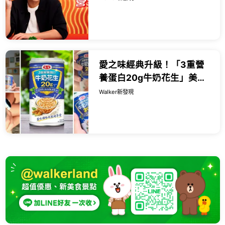
額登錄發票還有機會獲得
iPhone 17等大獎
愛之味經典升級！「3重營
養蛋白20g牛奶花生」美味
更有蛋白質，一次收服4位
Walker新發現
創作者的「神」級美味點
心！