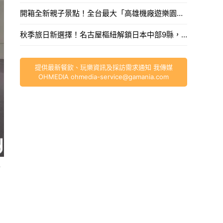
開箱全新親子景點！全台最大「高雄機廠遊樂園區」8/8開幕，攀岩場、戲水區30項設施免費玩。
秋季旅日新選擇！名古屋樞紐解鎖日本中部9縣，搶先預訂父親節孝親賞楓之旅。
提供最新餐飲、玩樂資訊及採訪需求通知 我傳媒
OHMEDIA
ohmedia-service@gamania.com
造