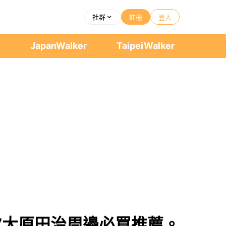
社群
註冊
登入
者
JapanWalker
TaipeiWalker
，7大原田治周邊必買推薦。