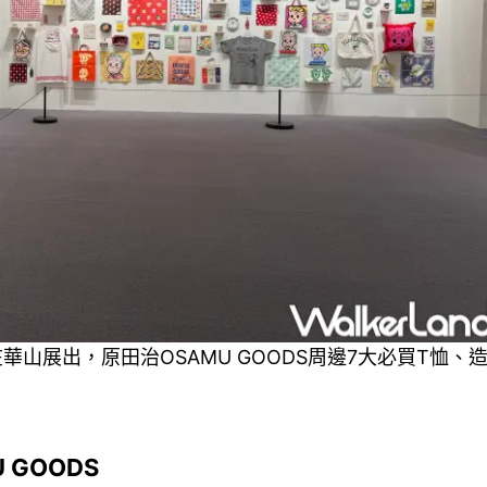
在華山展出，原田治OSAMU GOODS周邊7大必買T恤、
GOODS