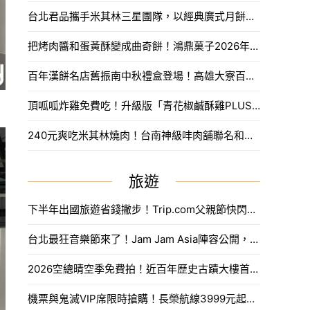
台北君品攜手米其林三星團隊，以經典廣式月餅、頂級茶聯名和精品提袋，打造2026年最奢華的中秋禮盒。
把烤肉醬和蛋黃酥變成曲奇餅！鴻鼎菓子2026年中秋禮盒創意登場，收到保證驚喜連連。
百年漢餅名店舊振南中秋禮盒登場！高雄大寮百日紅蜜紅豆蛋黃酥與噶瑪蘭聯名大人系月餅搶先看。
頂呱呱炸雞免費吃！升級版「青花椒鹹酥雞PLUS」尬角嗨，DIY調酒超過癮。
240元爽吃米其林燒肉！台南神級㕩肉舖聯名和牛十図進駐台北大安區，搶攻必吃美食清單。
旅遊
下半年出國旅遊省錢撇步！Trip.com父親節快閃折抵888元限量優惠代碼搶法。
台北最狂音樂節來了！Jam Jam Asia陣容公開，限量奢華住房套票開搶。
2026空總晴空季免費拍！近百年歷史古蹟大樓首度開放，沈浸式光影藝術、星空劇場。
機票與鬼滅VIP席限時搶購！長榮航線3999元起，中信兄弟主題套票8月7日開賣攻略。