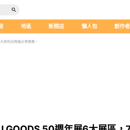
音
地區
新開店
懶人包
創作
，7大原田治周邊必買推薦。
 GOODS 50週年展6大展區