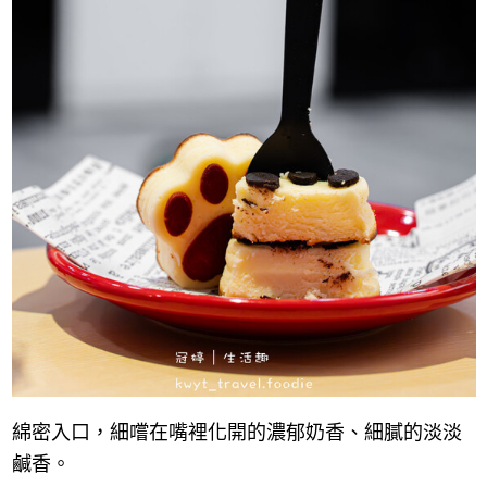
綿密入口，細嚐在嘴裡化開的濃郁奶香、細膩的淡淡
鹹香。