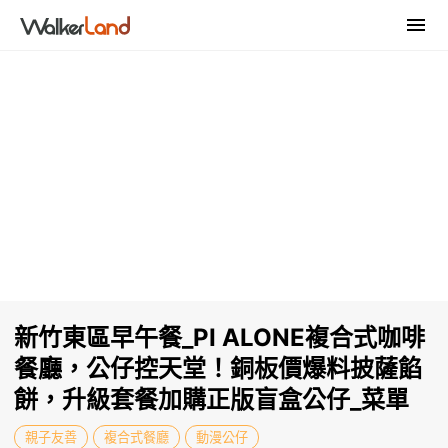
新竹東區早午餐_PI ALONE複合式咖啡
餐廳，公仔控天堂！銅板價爆料披薩餡
餅，升級套餐加購正版盲盒公仔_菜單
親子友善
複合式餐廳
動漫公仔