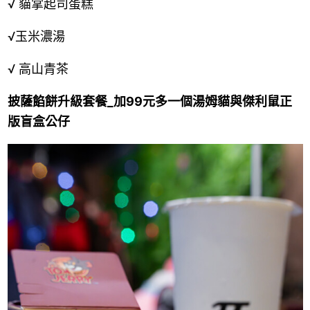
√ 貓掌起司蛋糕
√
玉米濃湯
√ 高山青茶
披薩餡餅升級套餐_加99元多一個湯姆貓與傑利鼠正
版盲盒公仔