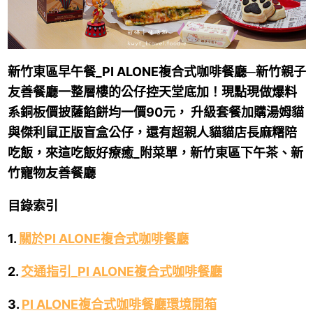
新竹東區早午餐_PI ALONE複合式咖啡餐廳─新竹親子
友善餐廳一整層樓的公仔控天堂底加！現點現做爆料
系銅板價披薩餡餅均一價90元， 升級套餐加購湯姆貓
與傑利
鼠正版盲盒公仔，還有超親人貓貓店長麻糬陪
吃飯，來這吃飯好療癒_附菜單，新竹東區下午茶、新
竹寵物友善餐廳
目錄索引
1.
關於PI ALONE複合式咖啡餐廳
2.
交通指引_PI ALONE複合式咖啡餐廳
3.
PI ALONE複合式咖啡餐廳環境開箱