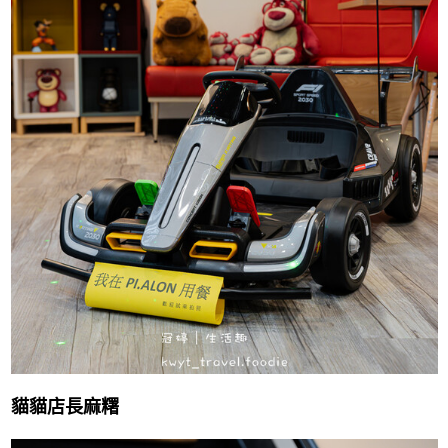
貓貓店長麻糬