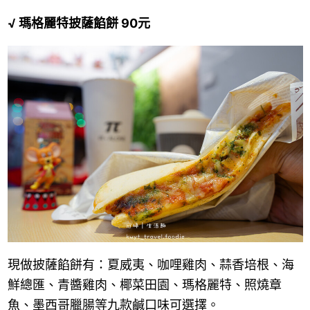
√ 瑪格麗特披薩餡餅 90元
現做披薩餡餅有：夏威夷、咖哩雞肉、蒜香培根、海
鮮總匯、青醬雞肉、椰菜田園、瑪格麗特、照燒章
魚、墨西哥臘腸等九款鹹口味可選擇。