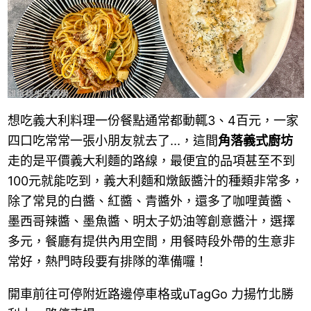
想吃義大利料理一份餐點通常都動輒3、4百元，一家
四口吃常常一張小朋友就去了...，這間
角落義式廚坊
走的是平價義大利麵的路線，最便宜的品項甚至不到
100元就能吃到，義大利麵和燉飯醬汁的種類非常多，
除了常見的白醬、紅醬、青醬外，還多了咖哩黃醬、
墨西哥辣醬、墨魚醬、明太子奶油等創意醬汁，選擇
多元，餐廳有提供內用空間，用餐時段外帶的生意非
常好，熱門時段要有排隊的準備囉！
開車前往可停附近路邊停車格或uTagGo 力揚竹北勝