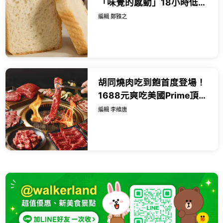
「味覺的感動」18小時低溫
熟成麵包，第二件半價先
編輯 鄭雅之
吃。
胡同燒肉吃到飽首度登場！
1688元爽吃美國Prime頂級
牛肉，七夕浪漫雙人餐999
編輯 李維唐
元還能抽台北萬豪住宿券。