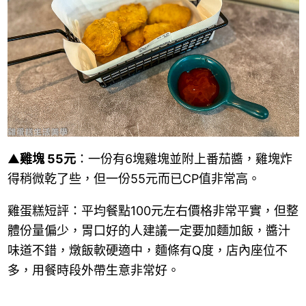
▲
雞塊 55元
：一份有6塊雞塊並附上番茄醬，雞塊炸
得稍微乾了些，但一份55元而已CP值非常高。
雞蛋糕短評：平均餐點100元左右價格非常平實，但整
體份量偏少，胃口好的人建議一定要加麵加飯，醬汁
味道不錯，燉飯軟硬適中，麵條有Q度，店內座位不
多，用餐時段外帶生意非常好。