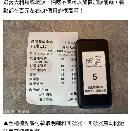
選義大利麵或燉飯，怕吃不飽可以加價加飯或麵，餐
點都在百元左右CP值真的很高阿！
▲至櫃檯點餐付款取明細和叫號器，叫號器震動閃燈