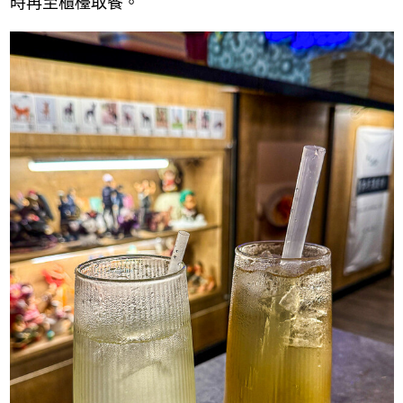
時再至櫃檯取餐。