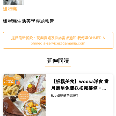
雞蛋糕
雞蛋糕生活美學專題報告
提供最新餐飲、玩樂資訊及採訪需求通知 我傳媒OHMEDIA
ohmedia-service@gamania.com
延伸閱讀
【板橋美食】woosa洋食 當
月壽星免費送松露薯條，必
點雲朵鬆餅，甜點比主餐更
Ruby說美食享受旅行
有亮點-近捷運板橋站｜
Ruby說...