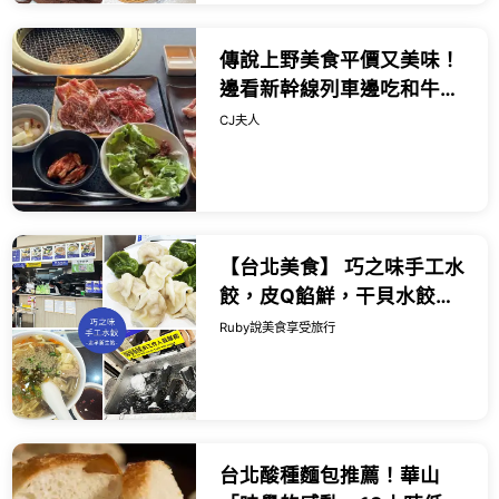
傳說上野美食平價又美味！
邊看新幹線列車邊吃和牛燒
肉，一份千日圓出頭就能吃
CJ夫人
得到。
【台北美食】 巧之味手工水
餃，皮Q餡鮮，干貝水餃都
值得一試，酸辣湯也很推薦
Ruby說美食享受旅行
｜Ruby說美食享受旅行
(@tour_r...
台北酸種麵包推薦！華山