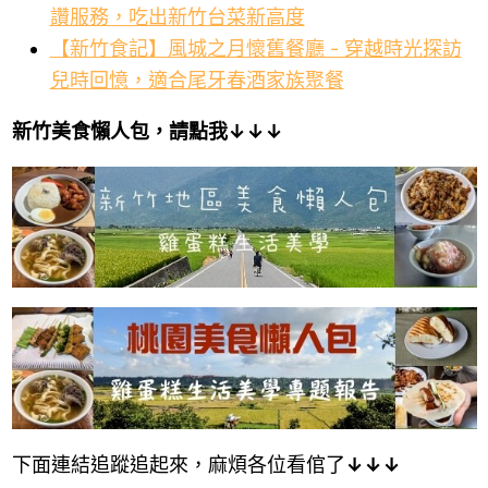
讚服務，吃出新竹台菜新高度
【新竹食記】風城之月懷舊餐廳 - 穿越時光探訪
兒時回憶，適合尾牙春酒家族聚餐
新竹美食懶人包，
請點我↓↓↓
下面連結追蹤追起來，麻煩各位看倌了
↓↓↓