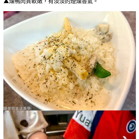
▲燻鴨肉質軟嫩，有淡淡的煙燻香氣。