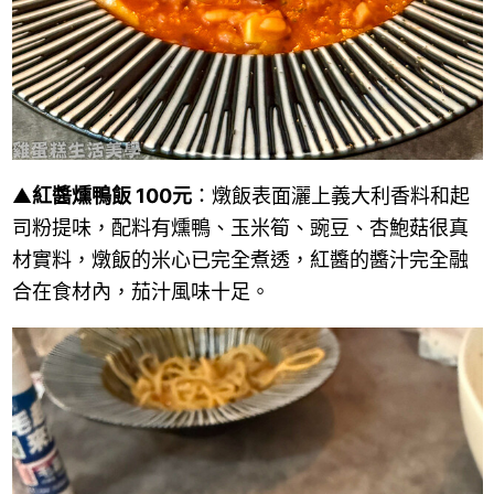
▲
紅醬燻鴨飯 100元
：燉飯表面灑上義大利香料和起
司粉提味，配料有燻鴨、玉米筍、豌豆、杏鮑菇很真
材實料，燉飯的米心已完全煮透，紅醬的醬汁完全融
合在食材內，茄汁風味十足。