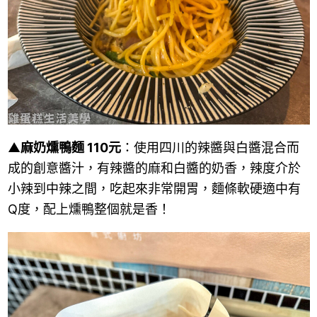
▲
麻奶燻鴨麵 110元
：使用四川的辣醬與白醬混合而
成的創意醬汁，有辣醬的麻和白醬的奶香，辣度介於
小辣到中辣之間，吃起來非常開胃，麵條軟硬適中有
Q度，配上燻鴨整個就是香！