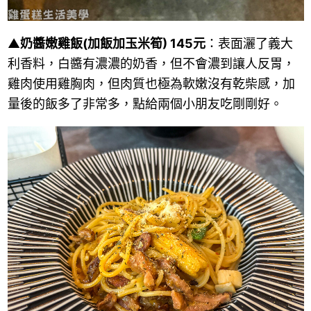
▲
奶醬嫩雞飯(加飯加玉米筍) 145元
：表面灑了義大
利香料，白醬有濃濃的奶香，但不會濃到讓人反胃，
雞肉使用雞胸肉，但肉質也極為軟嫩沒有乾柴感，加
量後的飯多了非常多，點給兩個小朋友吃剛剛好。