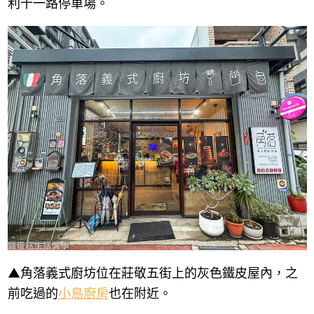
利十一路停車場。
▲角落義式廚坊位在莊敬五街上的灰色鐵皮屋內，之
前吃過的
小島廚房
也在附近。