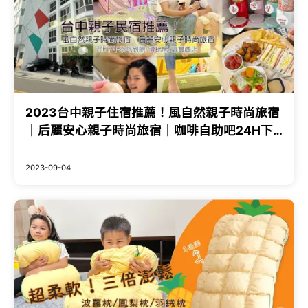
2023台中親子住宿推薦！風自然親子時尚旅宿
｜后麗安心親子時尚旅宿｜咖啡自助吧24H下
午茶點心吃到飽！誠實商店、溜滑梯遊戲房、
麗寶Outlet住宿推薦、台中住宿推薦
2023-09-04