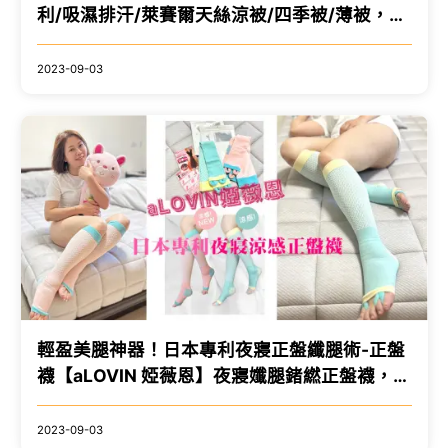
利/吸濕排汗/萊賽爾天絲涼被/四季被/薄被，涼
爽親膚透氣，夏季寢具推薦
2023-09-03
輕盈美腿神器！日本專利夜寢正盤纖腿術-正盤
襪【aLOVIN 婭薇恩】夜寢孅腿鍺繎正盤襪，補
正重心/加速舒緩/鑽型3D強效編織/專利体趾束
環
2023-09-03