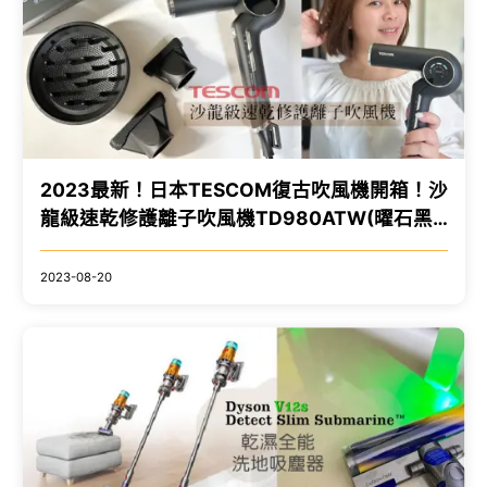
2023最新！日本TESCOM復古吹風機開箱！沙
龍級速乾修護離子吹風機TD980ATW(曜石黑)
超輕/速乾/大風量/護髮吹風機/液晶螢幕/磁吸
吹嘴
2023-08-20