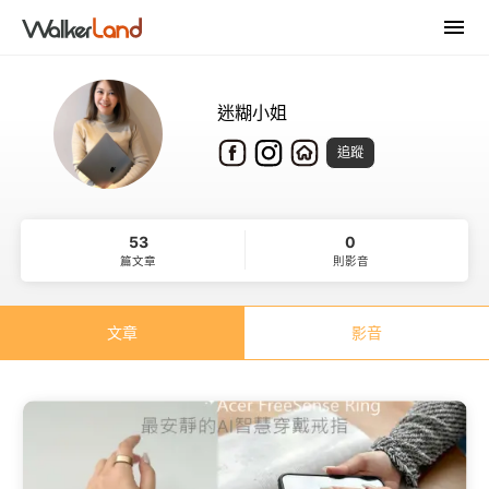
迷糊小姐
追蹤
53
0
篇文章
則影音
文章
影音