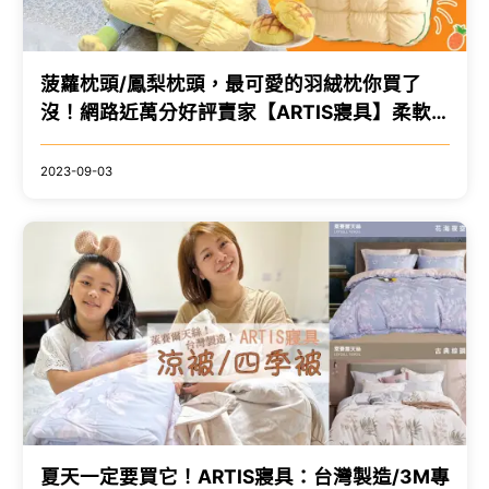
菠蘿枕頭/鳳梨枕頭，最可愛的羽絨枕你買了
沒！網路近萬分好評賣家【ARTIS寢具】柔軟
造型枕/羽絨枕芯/雲朵枕
2023-09-03
夏天一定要買它！ARTIS寢具：台灣製造/3M專