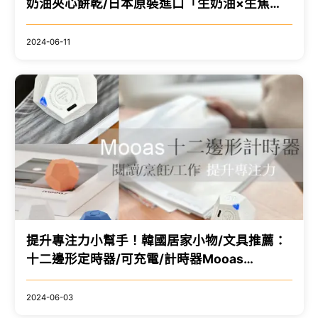
奶油夾心餅乾/日本原裝進口「生奶油×生焦
糖」不甜膩的爽脆風味/三種心意禮盒
2024-06-11
提升專注力小幫手！韓國居家小物/文具推薦：
十二邊形定時器/可充電/計時器Mooas
Dodecahedron Time Ball(閱讀/烹飪/工作/追
劇/小孩刷牙計時器)
2024-06-03