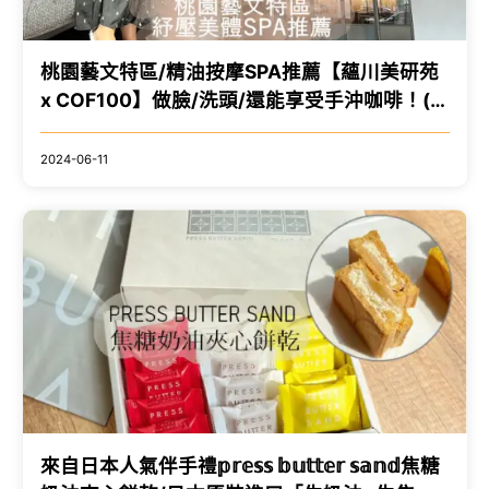
桃園藝文特區/精油按摩SPA推薦【蘊川美研苑
x COF100】做臉/洗頭/還能享受手沖咖啡！(非
油壓指壓)
2024-06-11
來自日本人氣伴手禮𝕡𝕣𝕖𝕤𝕤 𝕓𝕦𝕥𝕥𝕖𝕣 𝕤𝕒𝕟𝕕焦糖