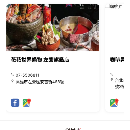
花花世界鍋物 左營旗艦店
咖啡弄
07-5506811
台北市大
高雄市左營區安吉街468號
號2樓