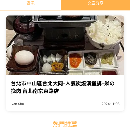
資訊
文章分享
台北市中山區台北大同-人氣炭燒漢堡排-焱の
挽肉 台北南京東路店
Ivan Sha
2024-11-08
熱門推薦