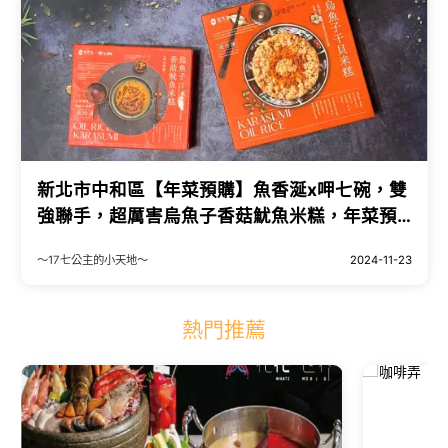
新北市中和區【年菜預購】魚香涎x呷七碗，雙
強聯手，超厲害烏魚子香菇魷魚米糕，年菜預
必備烏魚子干貝米糕，加熱即食【宅配美食】
～17七公主的小天地～
2024-11-23
團購美食，伴手禮推薦！
熱門推薦