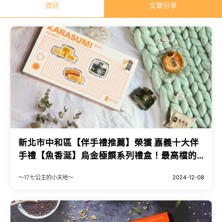
資訊
文章分享
新北市中和區【伴手禮推薦】榮獲 嘉義十大伴
手禮【魚香涎】烏金極饌系列禮盒！最高檔的
鳳凰酥，因為珍貴，所以精緻！【企業送禮】
～17七公主的小天地～
2024-12-08