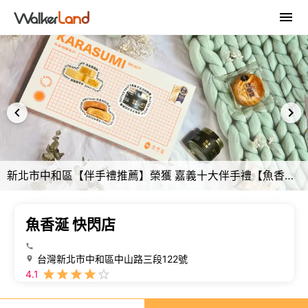
新北市中和區【伴手禮推薦】榮獲 嘉義十大伴手禮【魚香涎】烏金極饌系列禮盒！最高檔的鳳凰酥，因為珍貴，所以精緻！【企業送禮】
魚香涎 快閃店
台灣新北市中和區中山路三段122號
4.1