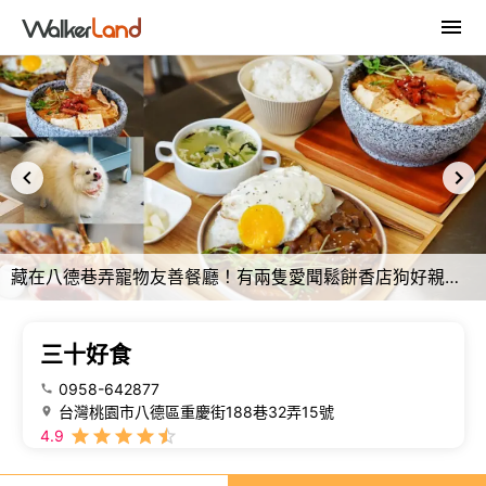
藏在八德巷弄寵物友善餐廳！有兩隻愛聞鬆餅香店狗好親人，低消只要90元、不收服務費～
三十好食
0958-642877
台灣桃園市八德區重慶街188巷32弄15號
4.9