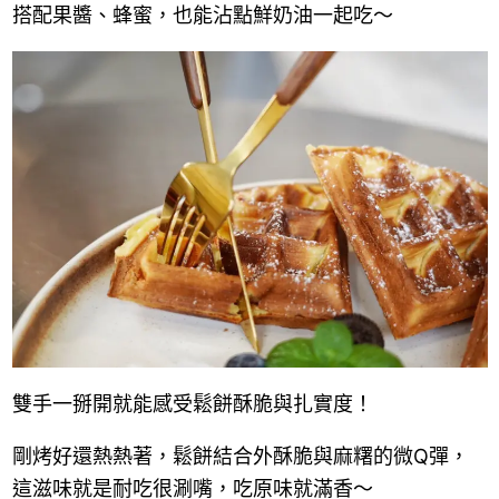
搭配果醬、蜂蜜，也能沾點鮮奶油一起吃～
雙手一掰開就能感受鬆餅酥脆與扎實度！
剛烤好還熱熱著，鬆餅結合外酥脆與麻糬的微Q彈，
這滋味就是耐吃很涮嘴，吃原味就滿香～