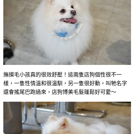
撫摸毛小孩真的很效舒壓！這兩隻店狗個性很不一
樣，一隻性情溫和很溫馴，另一隻很好動，叫牠名字
還會搖尾巴跑過來，店狗博美毛髮蓬鬆好可愛～