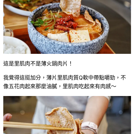
這是里肌肉不是薄火鍋肉片！
我覺得這挺加分，薄片里肌肉質Q軟中帶點嚼勁，不
像五花肉起來那麼油膩，里肌肉吃起來有肉感～