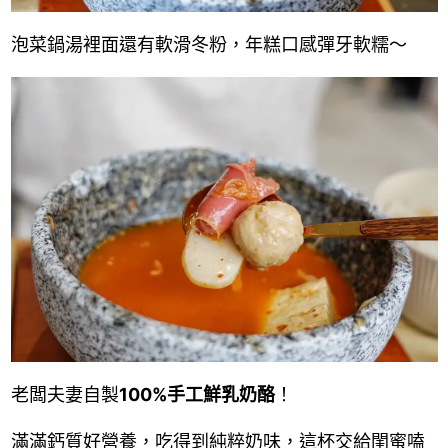
泡菜鍋湯裡面還有軟滑冬粉，年糕口感彈牙軟糯～
老闆夫妻自製
100%手工鮮乳奶酪
！
滿滿鈣質好營養，吃得到純粹奶味，這杯交給閨蜜嗑