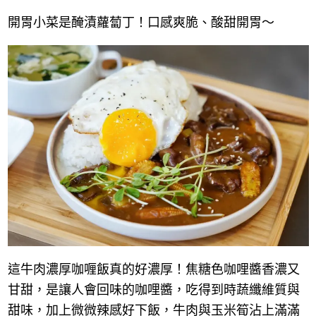
開胃小菜是醃漬蘿蔔丁！口感爽脆、酸甜開胃～
這牛肉濃厚咖喱飯真的好濃厚！焦糖色咖哩醬香濃又
甘甜，是讓人會回味的咖哩醬，吃得到時蔬纖維質與
甜味，加上微微辣感好下飯，牛肉與玉米筍沾上滿滿