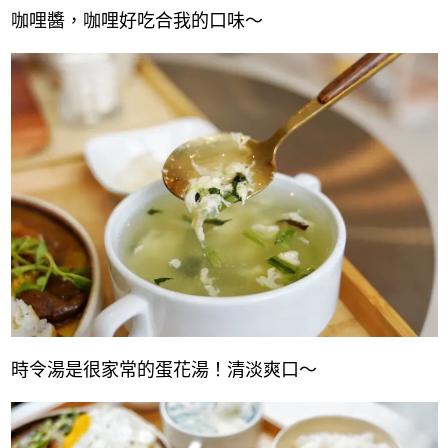
咖哩醬，
咖哩好吃合我的口味～
時令湯是很家常的蛋花湯！清淡爽口～