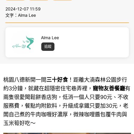
2024-12-07 11:59
文字：Alma Lee
Alma Lee
追蹤
桃園八德新開一間
三十好食
！距離大湳森林公園步行
約3分鐘，就藏在超隱密住宅巷弄裡，
寵物友善餐廳
有
兩隻很愛聞鬆餅香店狗，低消一個人只要90元、不收
服務費，餐點均附飲料，升級成拿鐵只要加30元，老
闆自己煮的牛肉咖喱好濃厚，微辣咖哩醬包覆牛肉與
玉米筍好吃～