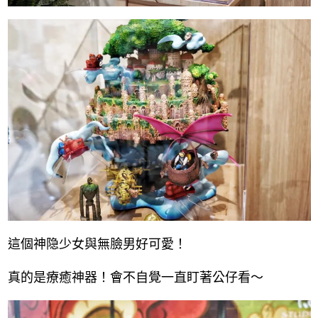
這個神隐少女與無臉男好可愛！
真的是療癒神器！會不自覺一直盯著公仔看～