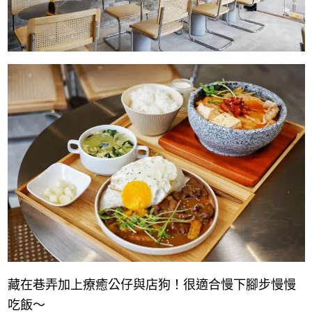
藏在巷弄加上療癒公仔與店狗！很適合慢下腳步慢慢
吃飯～