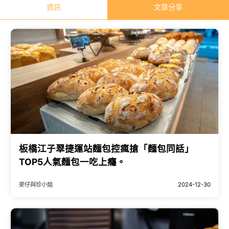
資訊
文章分享
板橋江子翠捷運站麵包控瘋搶「麵包同話」
TOP5人氣麵包一吃上癮。
麥仔與珍小姐
2024-12-30