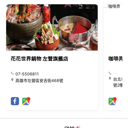
花花世界鍋物 左營旗艦店
咖啡弄
07-5506811
台北市大
高雄市左營區安吉街468號
號2樓