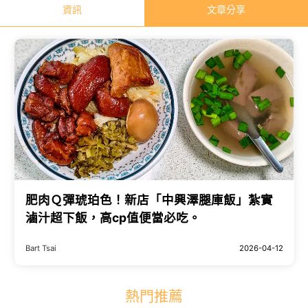
資訊
文章分享
肥肉Ｑ彈琥珀色！新店「中興澤腿庫飯」紮實
滷汁超下飯，高cp值便當必吃。
Bart Tsai
2026-04-12
熱門推薦