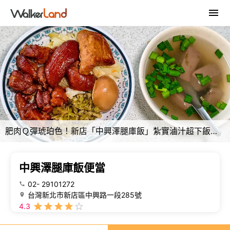
肥肉Ｑ彈琥珀色！新店「中興澤腿庫飯」紮實滷汁超下飯，高cp值便當必吃。
中興澤腿庫飯便當
02- 29101272
台灣新北市新店區中興路一段285號
4.3