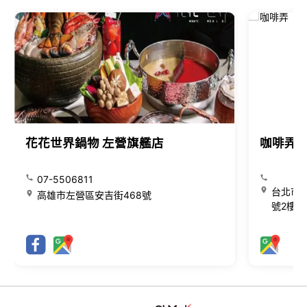
花花世界鍋物 左營旗艦店
咖啡弄
07-5506811
台北市大
高雄市左營區安吉街468號
號2樓