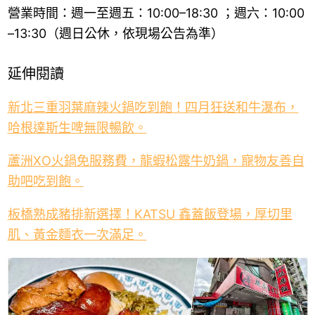
營業時間：週一至週五：10:00–18:30 ；週六：10:00
–13:30（週日公休，依現場公告為準）
延伸閱讀
新北三重羽葉麻辣火鍋吃到飽！四月狂送和牛瀑布，
哈根達斯生啤無限暢飲。
蘆洲XO火鍋免服務費，龍蝦松露牛奶鍋，寵物友善自
助吧吃到飽。
板橋熟成豬排新選擇！KATSU 鑫蓋飯登場，厚切里
肌、黃金麵衣一次滿足。