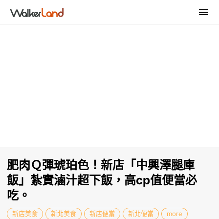
肥肉Ｑ彈琥珀色！新店「中興澤腿庫
飯」紮實滷汁超下飯，高cp值便當必
吃。
新店美食
新北美食
新店便當
新北便當
more