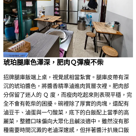
琥珀腿庫色澤深，肥肉Ｑ彈瘦不柴
招牌腿庫飯端上桌，視覺感相當紮實。腿庫皮帶有深
沉的琥珀醬色，將醬香精準滷進肉質層次裡。肥肉部
分保留了迷人的 Ｑ 度，而瘦肉吃起來則表現平穩，完
全不會有乾柴的困擾。碗裡除了厚實的肉塊，還配有
滷豆干、滷蛋與一勺酸菜，底下的白飯配上當季的高
麗菜，整體口味偏向大眾化且鹹淡適中。雖然沒有那
種需要時間沉澱的老滷深邃感，但拌著醬汁扒幾口飯