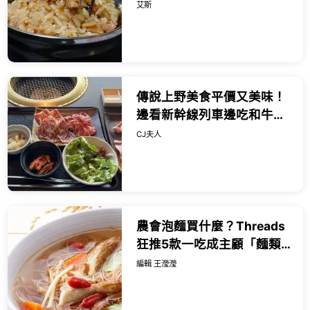
曝：淋上這個靈魂醬料直接
艾斯
瘋掉
傳說上野美食平價又美味！
邊看新幹線列車邊吃和牛燒
肉，一份千日圓出頭就能吃
CJ夫人
得到。
農會泡麵買什麼？Threads
狂推5款一吃成主顧「麵類
美食」，美人腿泡麵連名廚
編輯 王瀅瀅
詹姆士都相見恨晚。