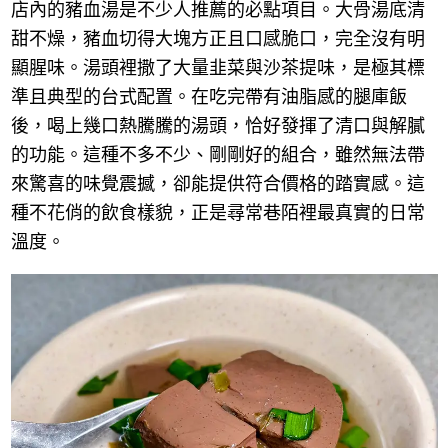
店內的豬血湯是不少人推薦的必點項目。大骨湯底清
甜不燥，豬血切得大塊方正且口感脆口，完全沒有明
顯腥味。湯頭裡撒了大量韭菜與沙茶提味，是極其標
準且典型的台式配置。在吃完帶有油脂感的腿庫飯
後，喝上幾口熱騰騰的湯頭，恰好發揮了清口與解膩
的功能。這種不多不少、剛剛好的組合，雖然無法帶
來驚喜的味覺震撼，卻能提供符合價格的踏實感。這
種不花俏的飲食樣貌，正是尋常巷陌裡最真實的日常
溫度。