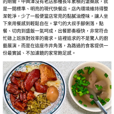
的剛需。中興澤沒有老店那種長年累積的滄桑感，就
是一間標準、明亮的現代快餐店。店內環境維持得整
潔乾淨，少了一般便當店常見的黏膩油煙味，讓人坐
下來用餐感到輕鬆自在。掌勺的大叔手腳俐落，點
餐、切肉到盛飯一氣呵成，出餐節奏極快，非常符合
忙碌上班族對效率的需求。這裡追求的不是驚人的廚
藝展演，而是在這座市井角落，為路過的食客提供一
份最實誠、不加濾鏡的家常飽足感。