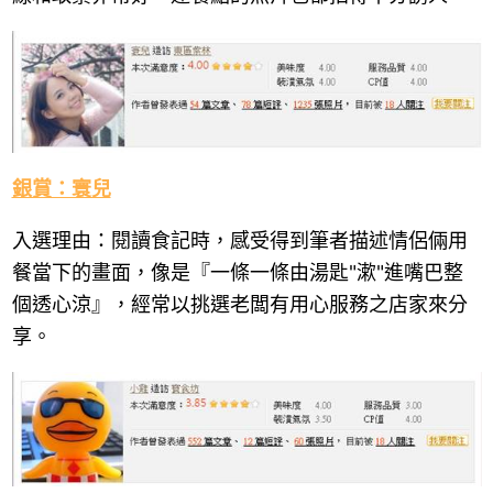
銀賞：寰兒
入選理由：閱讀食記時，感受得到筆者描述情侶倆用
餐當下的畫面，像是『一條一條由湯匙"漱"進嘴巴整
個透心涼』，經常以挑選老闆有用心服務之店家來分
享。