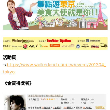
活動頁
→
https://www.walkerland.com.tw/event/201304_
tokyo
《金賞得獎者》