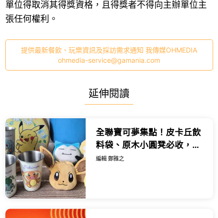
單位得取消其得獎資格，且得獎者不得向主辦單位主
張任何權利。
提供最新餐飲、玩樂資訊及採訪需求通知 我傳媒OHMEDIA
ohmedia-service@gamania.com
延伸閱讀
全聯寶可夢集點！皮卡丘飲
料袋、原木小圓凳必收，超
級進化戰術卡牌加碼賣。
編輯 鄭雅之