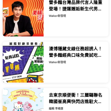
營多麵台灣品牌代言人隆重
登場！捷運邂逅新生代男神
抽美味ALL IN禮盒，消費滿
Walker新發現
額登錄發票還有機會獲得
iPhone 17等大獎
漫博隱藏支線任務超誘人！
營多麵經典口味免費試吃，
消費滿額再轉驚喜扭蛋，動
Walker新發現
漫迷展場攻略千萬不可錯過
這一項
去東京順便衝！三麗鷗聯名
韓國崔高興快閃店進駐大宮
站，必搶閃粉收納包與獨家
編輯 李維唐