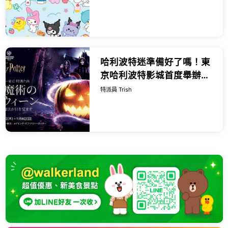
限量小卡。
哈利波特迷準備好了嗎！東
京哈利波特影城首度舉辦萬
聖節特別企劃「黑魔法萬聖
特派員 Trish
節」，9/ 10開跑。