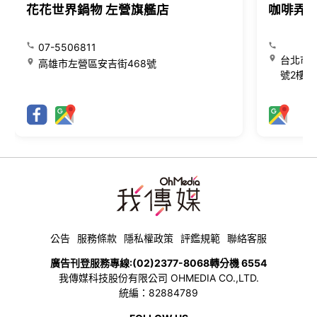
花花世界鍋物 左營旗艦店
咖啡弄
07-5506811
台北市大
高雄市左營區安吉街468號
號2樓
公告
服務條款
隱私權政策
評鑑規範
聯絡客服
廣告刊登服務專線:
(02)2377-8068
轉分機 6554
我傳媒科技股份有限公司 OHMEDIA CO.,LTD.
統編：82884789