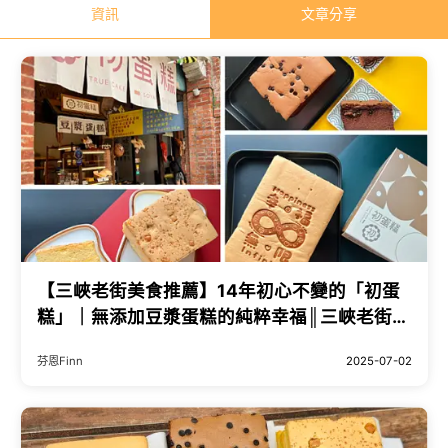
資訊
文章分享
【三峽老街美食推薦】14年初心不變的「初蛋
糕」｜無添加豆漿蛋糕的純粹幸福║三峽老街美
食、三峽伴手禮、彌月蛋糕試吃、免費彌月試
芬恩Finn
2025-07-02
吃申請