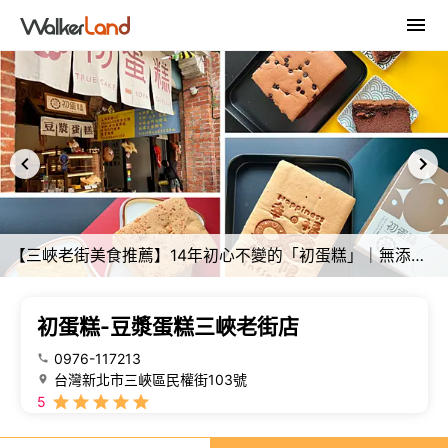
【三峽老街美食推薦】14年初心不變的「初蛋糕」｜無添加豆漿蛋糕的純粹幸福║三峽老街美食、三峽伴手禮、彌月蛋糕試吃、免費彌月試吃申請
初蛋糕-豆漿蛋糕三峽老街店
0976-117213
台灣新北市三峽區民權街103號
5