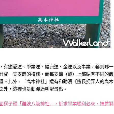
，有戀愛運、學業運、健康運、金運以及事業，套到哪一
計成一支支箭的模樣，而每支箭（籤）上都貼有不同的飯
糰。此外，「高木神社」還有和動漫《擅長捉弄人的高木
之外，這裡也是動漫迷朝聖景點。
面獅子頭「難波八阪神社」，祈求學業順利必來，推薦獅