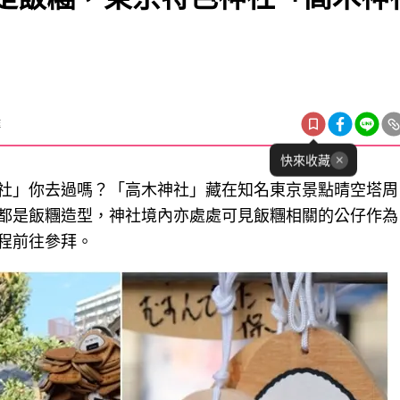
雅
快來收藏
社」你去過嗎？「高木神社」藏在知名東京景點晴空塔周
都是飯糰造型，神社境內亦處處可見飯糰相關的公仔作為
程前往參拜。