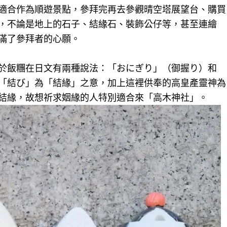
適合作為順遊景點，參拜完再去參觀晴空塔展望台、購買
，不論是地上的石子、結緣石、裝飾公仔等，甚至連繪
滿了參拜者的心願。
於飯糰在日文有兩種說法：「おにぎり」（御握り）和
「結び」為「結緣」之意，加上這裡供奉的高皇產靈神為
結緣，故想祈求姻緣的人特別適合來「高木神社」。