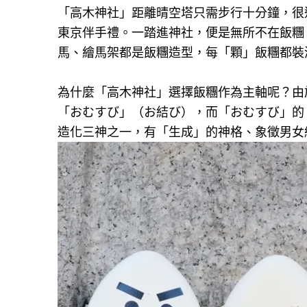
「高木神社」距離晴空塔只需步行十分鐘，很
東京伴手禮。一踏進神社，便是無所不在飯糰
馬、繪馬架都是飯糰造型，每「顆」飯糰都裝
為什麼「高木神社」選擇飯糰作為主軸呢？由
「おむすび」（お結び），而「おむすび」的
造化三神之一，有「生成」的神格、象徵男女