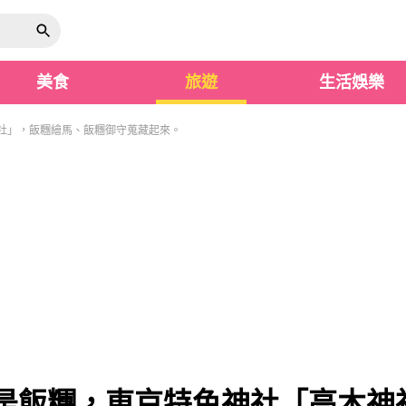
美食
旅遊
生活娛樂
社」，飯糰繪馬、飯糰御守蒐藏起來。
是飯糰，東京特色神社「高木神