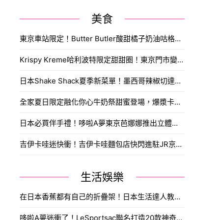
美食
東京車站限定！Butter Butler酸甜橘子奶油咕格霍夫搶先開賣，奶油控日本自由行必買伴手禮。
Krispy Kreme哈利波特限定甜甜圈！東京門市變身9又4分之3月台，鐵粉今天就訂機票。
日本Shake Shack夏季新菜單！墨西哥辣椒切達牛肉堡搭鮮榨酪梨奶昔，台灣人敲碗想吃。
全家夏日限定融化你心牛奶祭甜蜜登場，爆漿卡士達泡芙、雪糕界的香濃天花板與經典可以吃的牧場冰品，打造盛夏最純粹的沁涼救贖。
日本必買伴手禮！哆啦A夢東京芭娜娜推出立體浮雕鐵盒，搶購攻略與購買通路一次看。
吉伊卡哇迷快衝！吉伊卡哇麵包店快閃進駐JR京都站，京都限定焦糖生八橋與獨家玩偶必搶。
生活娛樂
在日本香蕉都有自己的折疊架！日本生活達人教你多一步驟多放一星期。
哆啦A夢迷衝了！LeSportsac聯名打造20款神奇道具包，時光機透明包與東京表参道快閃店搶先看。