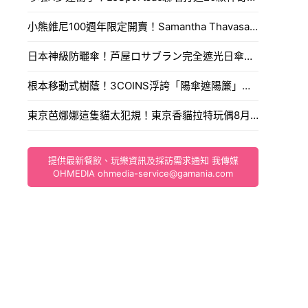
小熊維尼100週年限定開賣！Samantha Thavasa推出懷舊刺繡包與蜂蜜寶石吊飾，搶購攻略一次看。
日本神級防曬傘！芦屋ロサブラン完全遮光日傘推新色蜜桃柔粉，體感降溫11度涼爽迎夏。
根本移動式樹蔭！3COINS浮誇「陽傘遮陽簾」爆紅，遮光率99.9%連手肘都能完美防曬。
東京芭娜娜這隻貓太犯規！東京香貓拉特玩偶8月1日開賣入手通路售價大公開。
提供最新餐飲、玩樂資訊及採訪需求通知 我傳媒
OHMEDIA
ohmedia-service@gamania.com