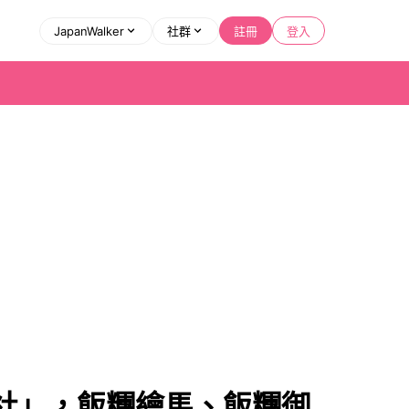
JapanWalker
社群
註冊
登入
社」，飯糰繪馬、飯糰御