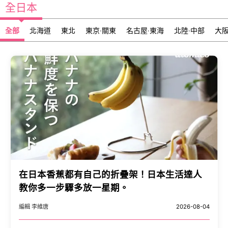
全日本
全部
北海道
東北
東京‧關東
名古屋‧東海
北陸‧中部
大阪
在日本香蕉都有自己的折疊架！日本生活達人
教你多一步驟多放一星期。
編輯 李維唐
2026-08-04