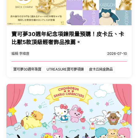
寶可夢30週年紀念項鍊限量預購！皮卡丘、卡
比獸5款頂級輕奢飾品推薦。
編輯 李維唐
2026-07-10
寶可夢30週年珠寶
UTREASURE寶可夢項鍊
皮卡丘純金飾品