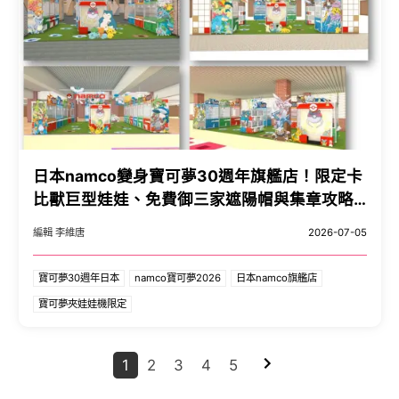
日本namco變身寶可夢30週年旗艦店！限定卡
比獸巨型娃娃、免費御三家遮陽帽與集章攻略
全公開。
編輯 李維唐
2026-07-05
寶可夢30週年日本
namco寶可夢2026
日本namco旗艦店
寶可夢夾娃娃機限定
1
2
3
4
5