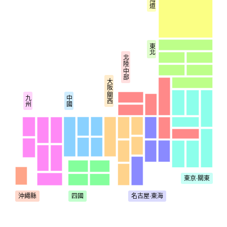
東北
北陸‧中部
大阪‧關西
九州
中國
東京‧關東
四國
名古屋‧東海
沖繩縣