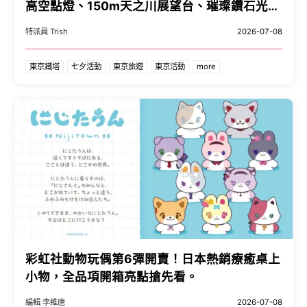
高空點燈、150m天之川展望台、璀璨鑽石光雕
與亞洲美食夜市全攻略。
特派員 Trish
2026-07-08
東京鐵塔
七夕活動
東京旅遊
東京活動
more
彩虹社動物玩偶第6彈開賣！日本熱銷療癒桌上
小物，全品項開箱亮點搶先看。
編輯 李維唐
2026-07-08