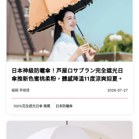
日本神級防曬傘！芦屋ロサブラン完全遮光日
傘推新色蜜桃柔粉，體感降溫11度涼爽迎夏。
編輯 李維唐
2026-07-27
100%完全遮光日傘 推薦
日本防曬傘