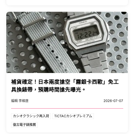
補貨確定！日本兩度搶空「霧銀卡西歐」免工
具換錶帶，預購時間搶先曝光。
編輯 李維唐
2026-07-07
カシオクラシック再入荷
TiCTACカシオプレミアム
復古電子錶推薦