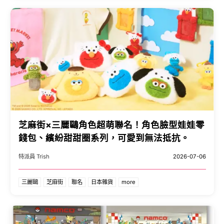
芝麻街×三麗鷗角色超萌聯名！角色臉型娃娃零
錢包、繽紛甜甜圈系列，可愛到無法抵抗。
特派員 Trish
2026-07-06
三麗鷗
芝麻街
聯名
日本雜貨
more