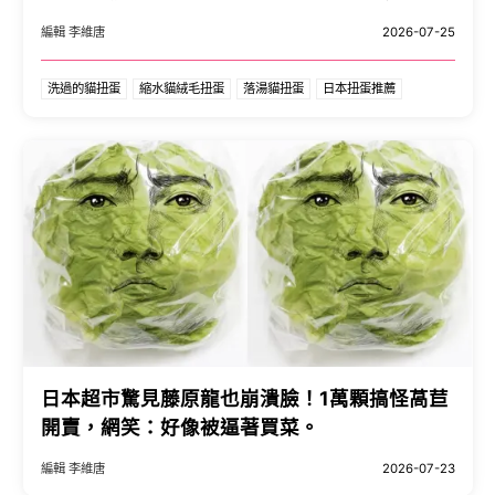
編輯 李維唐
2026-07-25
洗過的貓扭蛋
縮水貓絨毛扭蛋
落湯貓扭蛋
日本扭蛋推薦
日本超市驚見藤原龍也崩潰臉！1萬顆搞怪萵苣
開賣，網笑：好像被逼著買菜。
編輯 李維唐
2026-07-23