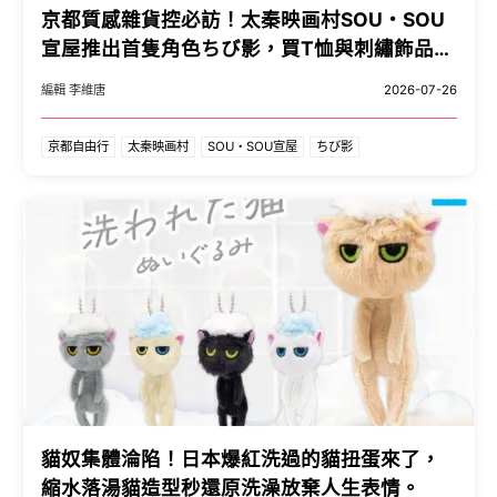
京都質感雜貨控必訪！太秦映画村SOU・SOU
宣屋推出首隻角色ちび影，買T恤與刺繡飾品大
公開。
編輯 李維唐
2026-07-26
京都自由行
太秦映画村
SOU・SOU宣屋
ちび影
貓奴集體淪陷！日本爆紅洗過的貓扭蛋來了，
縮水落湯貓造型秒還原洗澡放棄人生表情。