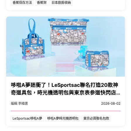
香蕉保存方法
香蕉架
日本廚房收納
哆啦A夢迷衝了！LeSportsac聯名打造20款神
奇道具包，時光機透明包與東京表参道快閃店
搶先看。
編輯 李維唐
2026-08-02
LeSportsac哆啦A夢
哆啦A夢時光機透明包
東京必買聯名包款