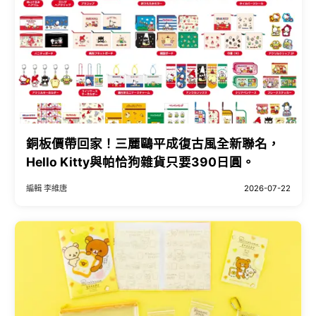
銅板價帶回家！三麗鷗平成復古風全新聯名，
Hello Kitty與帕恰狗雜貨只要390日圓。
編輯 李維唐
2026-07-22