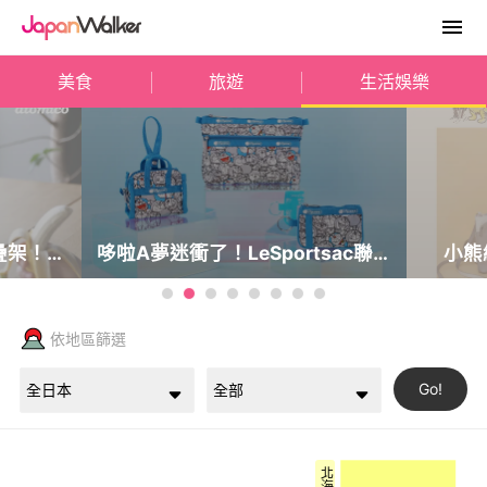
美食
旅遊
生活娛樂
疊架！日
哆啦A夢迷衝了！LeSportsac聯名
小熊
多放一星
打造20款神奇道具包，時光機透明
Sama
包與東京表参道快閃店搶先看。
包與蜂
依地區篩選
Go!
北海道