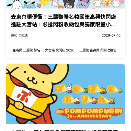
去東京順便衝！三麗鷗聯名韓國崔高興快閃店
進駐大宮站，必搶閃粉收納包與獨家限量小
卡。
編輯 李維唐
2026-07-10
崔高興 三麗鷗 聯名
大宮站 快閃店 2026
三麗鷗 崔高興 閃粉收納包