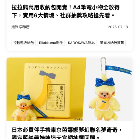
拉拉熊萬用收納包開賣！A4筆電小物全放得
下，實用6大情境、社群抽獎攻略搶先看。
編輯 李維唐
2026-07-18
拉拉熊收納包
Rilakkuma周邊
KADOKAWA新品
筆電收納包推薦
日本必買伴手禮東京芭娜娜夢幻聯名夢奇奇，
限定藍絲帶娃娃這天官網抽選回歸。