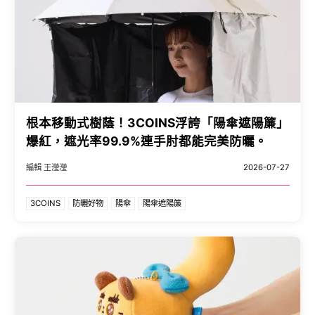
根本移動式樹蔭！3COINS浮誇「陽傘遮陽簾」
爆紅，遮光率99.9%連手肘都能完美防曬。
編輯 王瀅瀅
2026-07-27
3COINS
防曬好物
陽傘
陽傘遮陽簾