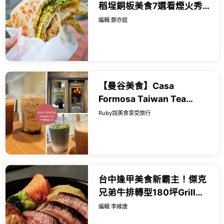
稻埕銅板美食7選看煙火秀
順吃，慈聖宮銅板小吃先
編輯 鄭亦庭
衝。
【曼谷美食】Casa
Formosa Taiwan Tea
House，來自台灣的質感茶
Ruby說美食享受旅行
飲店，高品質茶葉現泡，藏
身曼谷唐人街巷弄...
台中逢甲美食新霸主！傑克
兄弟牛排轉型180坪Grill
&amp; Bar，49元爽嗑自助
編輯 李維唐
吧與上百款微醺啤酒。