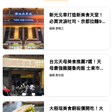
新光北車打造新美食天堂！
必買流淚吐司、京都拉麵9
間新開店，北車商場改裝。
編輯 鄭雅之
台北天母美食推薦7選！天
母最強雞腿魯肉飯 士東市場
米粉湯，天母美食必吃清
編輯 鄭亦庭
單。
大稻埕美食銅板價開吃！大