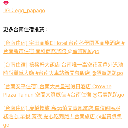
IG：egg_papago
更多台南住宿推薦：
[台南住宿] 宇田商旅E Hotel 台南科學園區商務酒店 #
台南新市住宿 南科商務旅館 @蛋寶趴趴go
[台南住宿] 禧榕軒大飯店 台南唯一高空花園戶外泳池
時尚質感大廳 #台南火車站新開幕飯店 @蛋寶趴趴go
[台南安平住宿] 台南大員皇冠假日酒店 Crowne
Plaza Tainan 空間大質感佳 #台南住宿 @蛋寶趴趴go
[台南住宿] 康橋慢旅 高cp值文青風旅店 價位親民服
務貼心 早餐.宵夜.點心吃到飽！台南旅店 @蛋寶趴趴
go