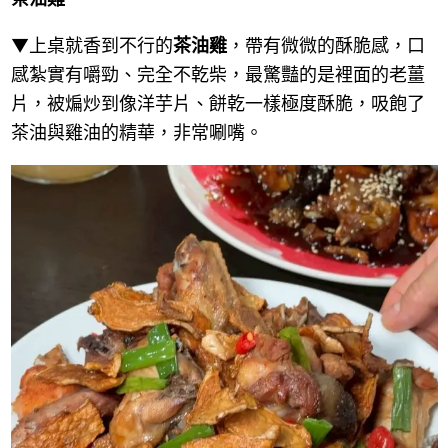
▼上桌就香到不行的
茶油雞
，帶有微微的酥脆感，口
感紮實有嚼勁、完全不乾柴，最驚豔的是裡面的老薑
片，被煸炒到像洋芋片、餅乾一樣極度酥脆，吸飽了
茶油與雞油的精華，非常唰嘴。