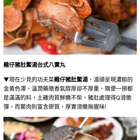
雞仔豬肚鱉湯
台式八寶丸
▼現在少見的功夫菜
雞仔豬肚鱉湯
，湯頭呈現濃郁的
金黃色澤，溫潤藥膳香氣醇厚卻不厚重，隨便一撈都
是滿滿的料，土雞肉質鮮嫩不柴，豬肚處理得Q滑脆
彈，而鱉肉則富含膠質，厚實滑嫩無腥味!