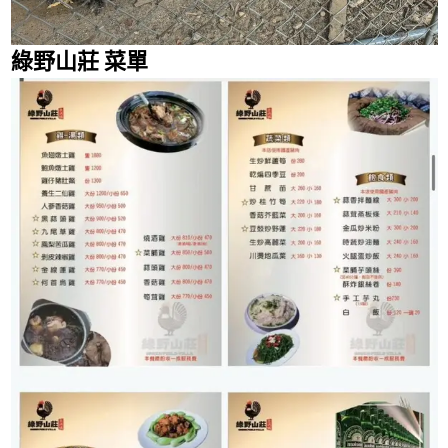
綠野山莊
菜單