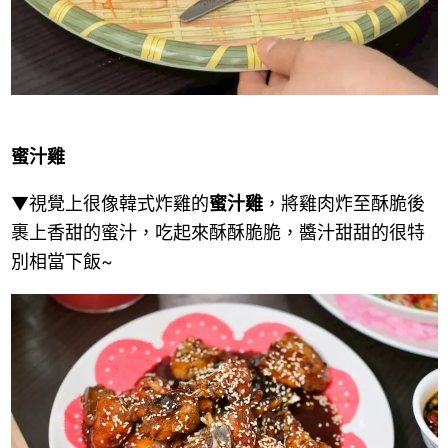
蜜汁雞
▼視覺上很像韓式炸雞的
蜜汁雞
，將雞肉炸至酥脆後
裹上香甜的蜜汁，吃起來酥酥脆脆，醬汁甜甜的很特
別相當下飯~