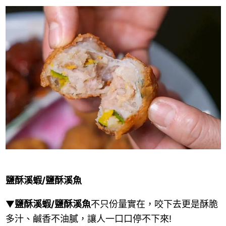
鹽酥溪蝦/鹽酥溪魚
▼
鹽酥溪蝦/鹽酥溪魚
不只份量實在，咬下去更是酥脆
多汁、鹹香不油膩，讓人一口口停不下來!