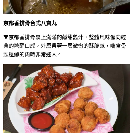
京都香排骨
台式八寶丸
▼京都香排骨裹上滿滿的鹹甜醬汁，整體風味偏向經
典的糖醋口感，外層帶著一層微微的酥脆感，啃食骨
頭邊緣的肉時非常迷人。