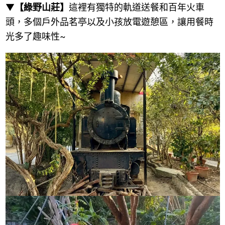
▼
【綠野山莊】
這裡有獨特的軌道送餐和百年火車
頭，多個戶外品茗亭以及小孩放電遊憩區，讓用餐時
光多了趣味性~