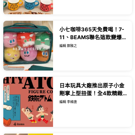
小七咖啡365天免費喝！7-
11、BEAMS聯名這款變爆
紅娃包，咖啡娃娃還送咖
編輯 鄭雅之
啡。
日本玩具大廠推出原子小金
剛掌上型扭蛋！全4款精緻
造型，復古紅色靴子質感滿
編輯 李維唐
分。