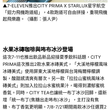
▲7-ELEVEN推出CITY PRIMA X STARLUX星宇航空
「迴力飛機跑道組」，4款跑道可自由拼接，重現飛機
起飛樂趣。（攝影：張人尹）
水果冰磚咖啡與咘布冰沙登場
這次7-11也推出飲品新品迎接夏季飲料話題，CITY
PRIMA這次推出2款水果冰磚美式，「大溪地檸檬風味
冰磚美式」使用屏東大溪地檸檬與台灣梅爾檸檬調
製，酸甜感清爽有層次。另一款「拉拉山蜜桃風味冰
磚美式」則加入拉拉山水蜜桃果汁，喝得到濃郁蜜桃
香氣。同時，CITY TEA也讓統一布丁冰沙回歸，還新
增「統一布丁(焦糖出走咘布)冰沙」，主打沒有焦
糖、布丁香氣更明顯。7/8-7/21期間兩款冰沙任選買2