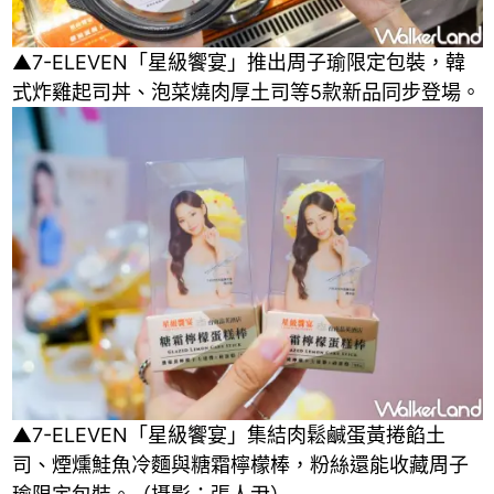
▲7-ELEVEN「星級饗宴」推出周子瑜限定包裝，韓
式炸雞起司丼、泡菜燒肉厚土司等5款新品同步登場。
▲7-ELEVEN「星級饗宴」集結肉鬆鹹蛋黃捲餡土
司、煙燻鮭魚冷麵與糖霜檸檬棒，粉絲還能收藏周子