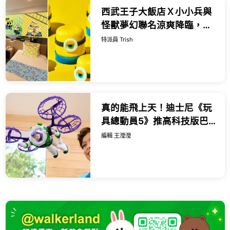
西武王子大飯店Ｘ小小兵與
怪獸夢幻聯名涼爽降臨，主
題包房、雙層下午茶與爆漿
特派員 Trish
香蕉蒙布朗，日本渡假消暑
好選擇。
真的能飛上天！迪士尼《玩
具總動員5》推高科技版巴
斯光年，一鍵起降飛向宇宙
編輯 王瀅瀅
浩瀚無垠。