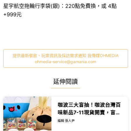
星宇航空拖輪行李袋(銀)：220點免費換，或 4點
+999元
提供最新餐飲、玩樂資訊及採訪需求通知 我傳媒OHMEDIA
ohmedia-service@gamania.com
延伸閱讀
咖波三大盲抽！咖波台灣百
味新品7-11現貨開賣，盲抽
束口袋 迷你杯送杯墊。
編輯 張人尹