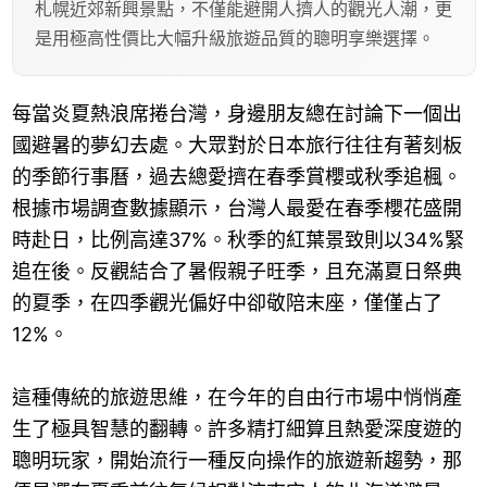
札幌近郊新興景點，不僅能避開人擠人的觀光人潮，更
是用極高性價比大幅升級旅遊品質的聰明享樂選擇。
每當炎夏熱浪席捲台灣，身邊朋友總在討論下一個出
國避暑的夢幻去處。大眾對於日本旅行往往有著刻板
的季節行事曆，過去總愛擠在春季賞櫻或秋季追楓。
根據市場調查數據顯示，台灣人最愛在春季櫻花盛開
時赴日，比例高達37%。秋季的紅葉景致則以34%緊
追在後。反觀結合了暑假親子旺季，且充滿夏日祭典
的夏季，在四季觀光偏好中卻敬陪末座，僅僅占了
12%。
這種傳統的旅遊思維，在今年的自由行市場中悄悄產
生了極具智慧的翻轉。許多精打細算且熱愛深度遊的
聰明玩家，開始流行一種反向操作的旅遊新趨勢，那