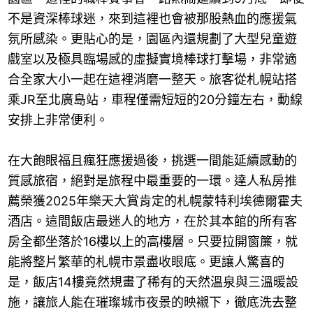
不是資深棒球迷，來到這裡也會被那股熱血的應援氣
氛所感染。更貼心的是，園區內還規劃了大型兒童遊
戲室以及極具臨場感的虛擬實境棒球打擊場，非常適
合全家大小一起在這裡消磨一整天。旅客從札幌站搭
乘JR至北廣島站，車程僅需短短的20分鐘左右，動線
安排上非常便利。
在大飽眼福且瘋狂應援過後，挑選一間能延續感動的
質感旅宿，絕對是旅程中最重要的一環。達人私房推
薦榮獲2025年樂天大賞肯定的札幌蒙特利埃德爾霍夫
酒店。這間飯店最迷人的地方，在於其本館的所有客
房全都坐落於16樓以上的高樓層。只要拉開窗簾，就
能將整片繁華的札幌市景盡收眼底。更讓人驚喜的
是，飯店14樓竟然規畫了稀有的天然溫泉與三溫暖設
施，讓旅人能在璀璨城市夜景的映襯下，徹底洗去整