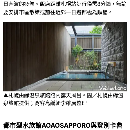
日奔波的疲憊。飯店距離札幌站步行僅需8分鐘，無論
要安排市區散策或前往近郊一日遊都極為順暢。
▲札幌由緣溫泉旅館館內露天風呂。圖／札幌由緣溫
泉旅館提供；窩客島編輯李維唐整理
都市型水族館AOAOSAPPORO與登別卡魯