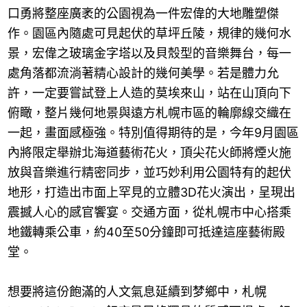
口勇將整座廣袤的公園視為一件宏偉的大地雕塑傑
作。園區內隨處可見起伏的草坪丘陵，規律的幾何水
景，宏偉之玻璃金字塔以及貝殼型的音樂舞台，每一
處角落都流淌著精心設計的幾何美學。若是體力允
許，一定要嘗試登上人造的莫埃來山，站在山頂向下
俯瞰，整片幾何地景與遠方札幌市區的輪廓線交織在
一起，畫面感極強。特別值得期待的是，今年9月園區
內將限定舉辦北海道藝術花火，頂尖花火師將煙火施
放與音樂進行精密同步，並巧妙利用公園特有的起伏
地形，打造出市面上罕見的立體3D花火演出，呈現出
震撼人心的感官饗宴。交通方面，從札幌市中心搭乘
地鐵轉乘公車，約40至50分鐘即可抵達這座藝術殿
堂。
想要將這份飽滿的人文氣息延續到梦鄉中，札幌