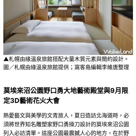
▲札幌由緣溫泉旅館搭配大量木質元素與簡約設計。
圖／札幌由緣溫泉旅館提供；窩客島編輯李維唐整理
莫埃來沼公園野口勇大地藝術殿堂與9月限
定3D藝術花火大會
熱愛藝文與美學的文青旅人，夏日造訪北海道時，必
須將世界知名雕塑家野口勇操刀設計的莫埃來沼公園
列入必訪清單。這座公園最震撼人心的地方，在於野