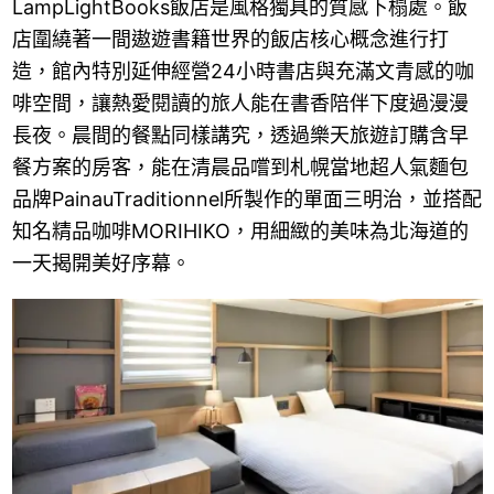
LampLightBooks飯店是風格獨具的質感下榻處。飯
店圍繞著一間遨遊書籍世界的飯店核心概念進行打
造，館內特別延伸經營24小時書店與充滿文青感的咖
啡空間，讓熱愛閱讀的旅人能在書香陪伴下度過漫漫
長夜。晨間的餐點同樣講究，透過樂天旅遊訂購含早
餐方案的房客，能在清晨品嚐到札幌當地超人氣麵包
品牌PainauTraditionnel所製作的單面三明治，並搭配
知名精品咖啡MORIHIKO，用細緻的美味為北海道的
一天揭開美好序幕。