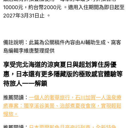
10000元，約台幣2000元 。適用入住期間為即日起至
2027年3月31日止 。
備註說明：此篇為公關稿件內容由AI輔助生成、窩客
島編輯李維唐整理提供
享受完北海道的涼爽夏日與超划算住房優
惠，日本還有更多隱藏版的極致感官體驗等
待旅人一一解鎖
推薦閱讀：
一個人的奢華旅行，石川加賀一人溫泉療
癒專案：獨享溪谷美景、治部煮夏夜會席，實現輕鬆
慢旅。
推薦閱讀：
日本要開藍色月亮夜行列車，全新特急