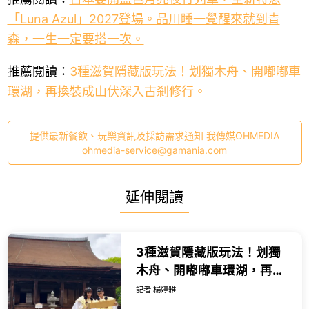
「Luna Azul」2027登場。品川睡一覺醒來就到青
森，一生一定要搭一次。
推薦閱讀：
3種滋賀隱藏版玩法！划獨木舟、開嘟嘟車
環湖，再換裝成山伏深入古剎修行。
提供最新餐飲、玩樂資訊及採訪需求通知 我傳媒OHMEDIA
ohmedia-service@gamania.com
延伸閱讀
3種滋賀隱藏版玩法！划獨
木舟、開嘟嘟車環湖，再換
裝成山伏深入古剎修行。
記者 楊婷雅