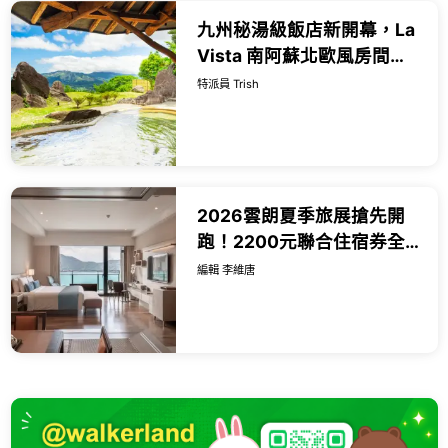
九州秘湯級飯店新開幕，La
Vista 南阿蘇北歐風房間和
阿蘇五岳絶景，星空露台、
特派員 Trish
熊本赤牛大餐一次滿足。
2026雲朗夏季旅展搶先開
跑！2200元聯合住宿券全
台玩透透，日月潭雲品湖景
編輯 李維唐
房、君品威靈頓牛排餐券超
狂優惠全攻略。