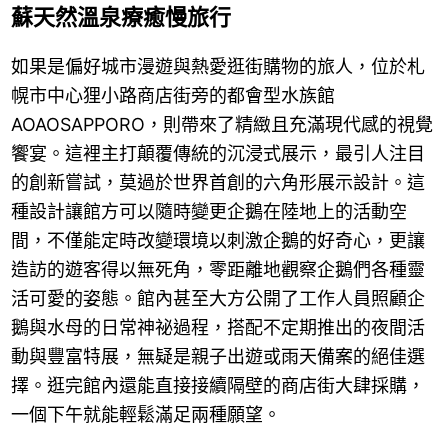
蘇天然溫泉療癒慢旅行
如果是偏好城市漫遊與熱愛逛街購物的旅人，位於札
幌市中心狸小路商店街旁的都會型水族館
AOAOSAPPORO，則帶來了精緻且充滿現代感的視覺
饗宴。這裡主打顛覆傳統的沉浸式展示，最引人注目
的創新嘗試，莫過於世界首創的六角形展示設計。這
種設計讓館方可以隨時變更企鵝在陸地上的活動空
間，不僅能定時改變環境以刺激企鵝的好奇心，更讓
造訪的遊客得以無死角，零距離地觀察企鵝們各種靈
活可愛的姿態。館內甚至大方公開了工作人員照顧企
鵝與水母的日常神祕過程，搭配不定期推出的夜間活
動與豐富特展，無疑是親子出遊或雨天備案的絕佳選
擇。逛完館內還能直接接續隔壁的商店街大肆採購，
一個下午就能輕鬆滿足兩種願望。