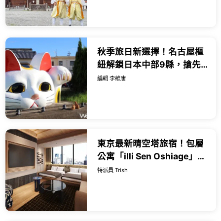
秋季旅日新選擇！名古屋樞
紐解鎖日本中部9縣，搶先
預訂父親節孝親賞楓之旅。
編輯 李維唐
東京最新晴空塔旅宿！包層
公寓「illi Sen Oshiage」8
月新開幕，下榻晴空塔下、
特派員 Trish
爽住最大6人包層高質感頂
級公寓，早鳥隱藏版折上折
優惠碼限量手刀快搶。