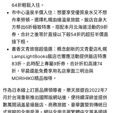
64折輕鬆入住。
市中心溫泉半價入住：想要享受優質泉水又不想
舟車勞頓，選擇札幌由緣溫泉旅館，飯店自身大
方祭出6折極致特惠，搭配本月北海道活動的9折
券，合計之後等於直接以下殺54折的超狂半價直
接下榻。
書香文青旅宿超值選：概念創新的文青愛店札幌
LampLightBooks飯店也響應活動提供飯店特惠
83折，此時配上專屬9折券，合計折扣高達74
折，早晨還能免費享用名店單面三明治與
MORIHIKO精品咖啡。
作為日本線上訂房品牌領導者，樂天旅遊自2022年7
月於台灣重新推出國際版網站後，便持續深耕並提供
數萬間涵盖星級飯店、商務旅館、豪華露營到傳統日
式旅館的全面房源。網站全面支援繁體中文等多國語