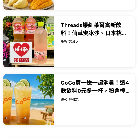
Threads爆紅萊爾富新飲
料！仙草蜜冰沙、日本桃子
水9款新品，咖啡買一送一
編輯 鄭雅之
喝。
CoCo買一送一超消暑！這4
款飲料0元多一杯，粉角檸
檬冬瓜 咖啡都喝。
編輯 鄭雅之