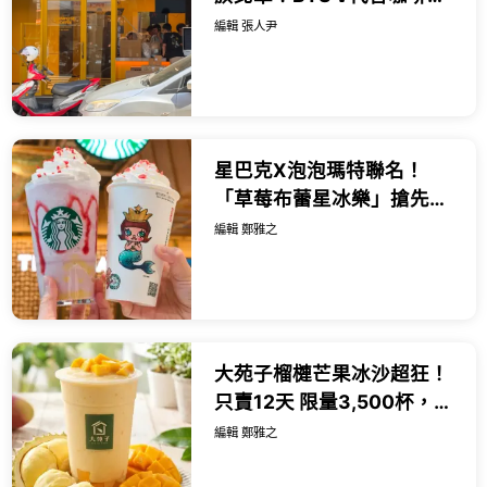
址曝光，台北車站補習街喝
編輯 張人尹
起來。
星巴克X泡泡瑪特聯名！
「草莓布蕾星冰樂」搶先
喝，6款MOLLY周邊售價先
編輯 鄭雅之
看。
大苑子榴槤芒果冰沙超狂！
只賣12天 限量3,500杯，芒
果飲料兩杯88折喝到7月
編輯 鄭雅之
底。