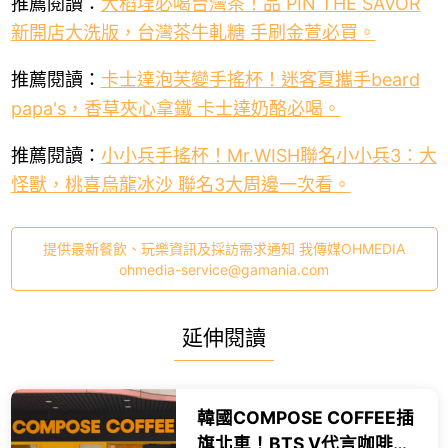
推薦閱讀：
大稻埕必喝台灣茶！品 PIN THÉ SAVOR
新開店大洗版，台灣茶牛軋糖 手刷金萱必買。
推薦閱讀：
卡士達泡芙變手搖杯！迷客夏攜手beard
papa's，香草夾心拿鐵 卡士達奶酪必喝。
推薦閱讀：
小小兵手搖杯！Mr.WISH聯名小小兵3：大
怪獸，桃喜烏龍冰沙 聯名3大周邊一次看。
提供最新餐飲、玩樂資訊及採訪需求通知 我傳媒OHMEDIA
ohmedia-service@gamania.com
延伸閱讀
韓國COMPOSE COFFEE插
旗北車！BTS V代言咖啡地