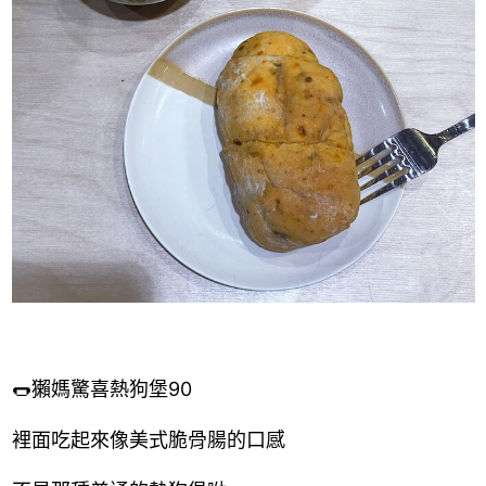
🌭獺媽驚喜熱狗堡90
裡面吃起來像美式脆骨腸的口感