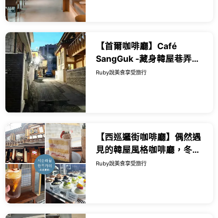
【首爾咖啡廳】Café
SangGuk -藏身韓屋巷弄的
景觀咖啡廳，頂樓欣賞首爾
Ruby說美食享受旅行
韓屋屋頂風景 -近安國站3號
出口｜Rub...
【西巡邏街咖啡廳】偶然遇
見的韓屋風格咖啡廳，冬天
戶外還有電毯超貼心 ，享受
Ruby說美食享受旅行
悠閒下午茶時光 - 近鍾路三
街...