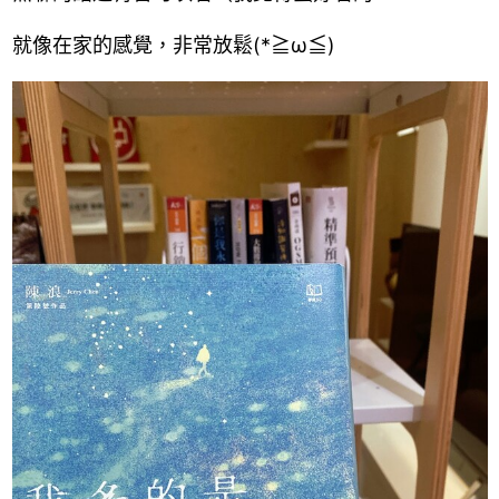
就像在家的感覺，非常放鬆(*≧ω≦)