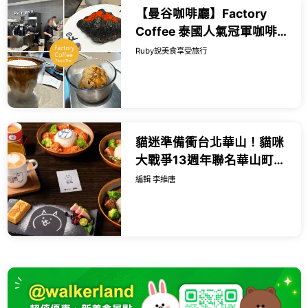
【曼谷咖啡廳】Factory
Coffee 泰國人氣冠軍咖啡，
每一杯咖啡都創意又超有驚
Ruby說美食享受旅行
喜，來曼谷可以喝看看！-近
Pha...
貓迷準備衝台北華山！貓咪
大戰爭13週年聯名華山町餐
酒館，限量貓罐頭蛋糕與造
編輯 李維唐
型馬克杯必搶。