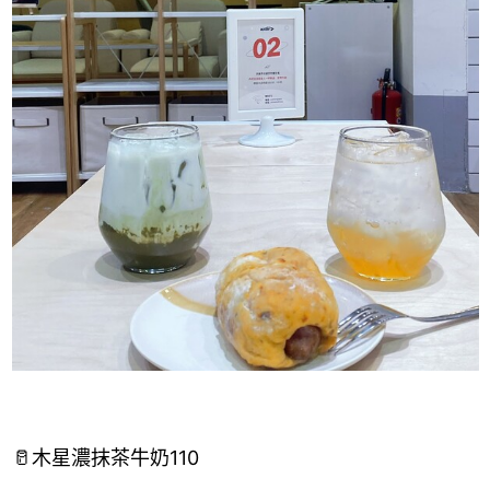
🥛木星濃抹茶牛奶110