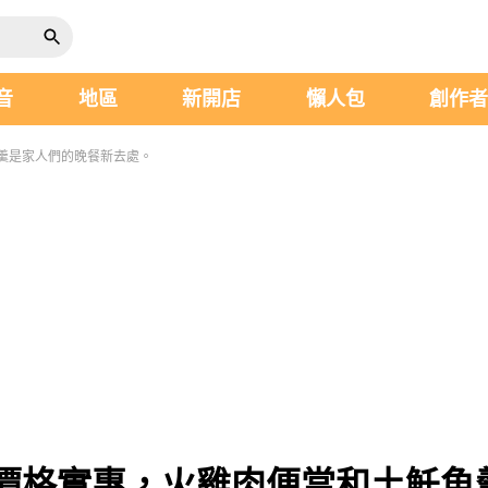
音
地區
新開店
懶人包
創作
羹是家人們的晚餐新去處。
價格實惠，火雞肉便當和土魠魚