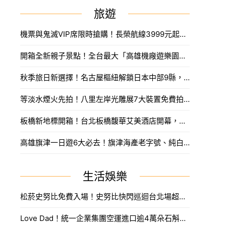
旅遊
機票與鬼滅VIP席限時搶購！長榮航線3999元起，中信兄弟主題套票8月7日開賣攻略。
開箱全新親子景點！全台最大「高雄機廠遊樂園區」8/8開幕，攀岩場、戲水區30項設施免費玩。
秋季旅日新選擇！名古屋樞紐解鎖日本中部9縣，搶先預訂父親節孝親賞楓之旅。
等淡水煙火先拍！八里左岸光雕展7大裝置免費拍，新北夏日浪漫旅遊。
板橋新地標開箱！台北板橋馥華艾美酒店開幕，高空泳池與絕美酒吧亮點一次看。
高雄旗津一日遊6大必去！旗津海產老字號、純白燈塔夕陽，高雄海港夏天衝。
生活娛樂
松菸史努比免費入場！史努比快閃巡迴台北場超過100款周邊，全新歐拉夫、史努比娃娃必買。
Love Dad！統一企業集團空運進口逾4萬朵石斛蘭向天下爸爸致敬。