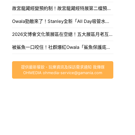
故宮龍藏經變預約制！故宮龍藏經特展第二檔預約制入場，預約方式、開搶時間一次看。
Owala勁敵來了！Stanley全新「All Day吸管水壺」搶水壺霸主寶座，修長瓶身百搭又防漏超欠敗。
2026文博會文化策展區在空總！五大展區月老互動、玩澡堂球池，超過200款選物超好逛。
被鯊魚一口咬住！社群爆紅Owala「鯊魚保護底座」防摔又靜音，穿上水壺直接萌翻辦公桌。
提供最新餐飲、玩樂資訊及採訪需求通知 我傳媒
OHMEDIA
ohmedia-service@gamania.com