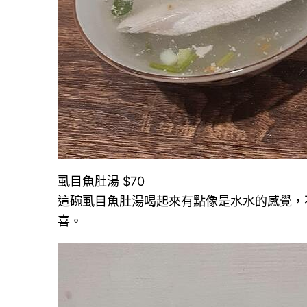
虱目魚肚湯 $70
這碗虱目魚肚湯喝起來有點像是水水的感覺，
喜。