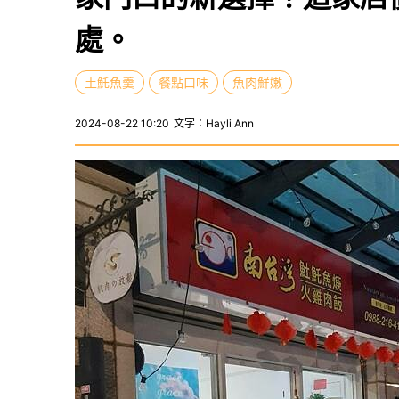
處。
土魠魚羹
餐點口味
魚肉鮮嫩
2024-08-22 10:20
文字：Hayli Ann