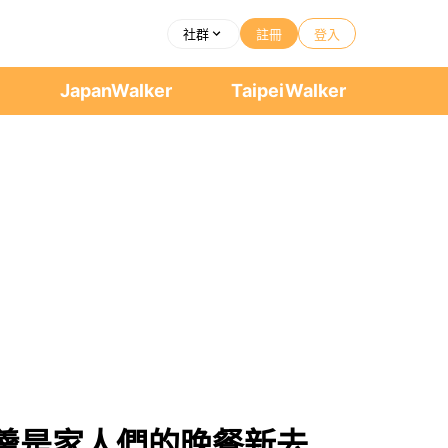
社群
註冊
登入
者
JapanWalker
TaipeiWalker
羹是家人們的晚餐新去