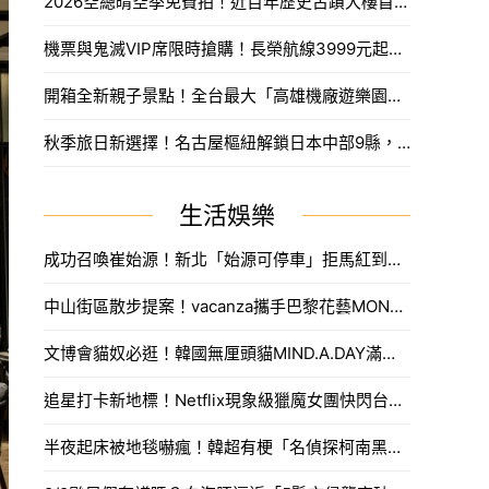
2026空總晴空季免費拍！近百年歷史古蹟大樓首度開放，沈浸式光影藝術、星空劇場。
機票與鬼滅VIP席限時搶購！長榮航線3999元起，中信兄弟主題套票8月7日開賣攻略。
開箱全新親子景點！全台最大「高雄機廠遊樂園區」8/8開幕，攀岩場、戲水區30項設施免費玩。
秋季旅日新選擇！名古屋樞紐解鎖日本中部9縣，搶先預訂父親節孝親賞楓之旅。
生活娛樂
成功召喚崔始源！新北「始源可停車」拒馬紅到本人來朝聖，親臨門口問：「停車可以嗎」笑翻網友。
中山街區散步提案！vacanza攜手巴黎花藝MONCEAU FLEURS，把鮮花當作穿搭戴著走。
文博會貓奴必逛！韓國無厘頭貓MIND.A.DAY滿額送周邊，作家親揭台灣限定新品。
追星打卡新地標！Netflix現象級獵魔女團快閃台中，魂門舞台與限定週邊完整開箱。
半夜起床被地毯嚇瘋！韓超有梗「名偵探柯南黑衣人」系列周邊，用玻璃杯喝水直接被死亡凝視。