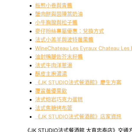
板煎小卷與青醬
蟹肉餅與茵陳蒿奶油
小牛胸腺與松子醬
麥仔粉絲專屬優惠：兌換方式
法式小羔羊與波特莓果醬
WineChateau Les Eyraux Chateau
油封鴨腿佐芥末籽醬
法式牛肉洋蔥湯
酥皮主廚濃湯
《JK STUDIO法式餐酒館》慶生方案
覆盆莓優果飲
法式熔岩巧克力蛋糕
法式焦糖烤布蕾
《JK STUDIO法式餐酒館》店家資訊
《JK STUDIO法式餐酒館 大直忠泰店》交