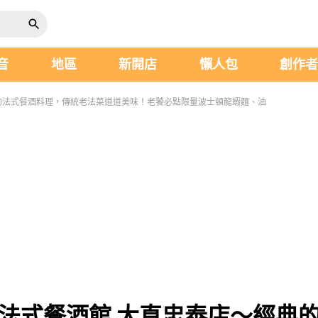
音
地區
新開店
懶人包
創作
經典的法式餐酒料理，傳統老法菜道道美味！老饕必點限量波士頓龍蝦麵、油
DIO法式餐酒館 大直忠泰店～經