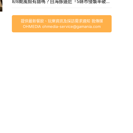
8/8颱風假有譜嗎？白海豚逼近「5縣市侵襲率破40%」，氣象署最快今發海警。
提供最新餐飲、玩樂資訊及採訪需求通知 我傳媒
OHMEDIA
ohmedia-service@gamania.com