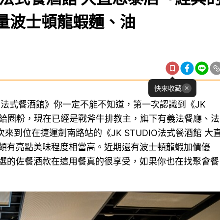
量波士頓龍蝦麵、油
快來收藏
IO法式餐酒館》你一定不能不知道，第一次認識到《JK
牛排給圈粉，現在已經是戰斧牛排教主，旗下有義法餐廳、法
來到位在捷運劍南路站的《JK STUDIO法式餐酒館 大
頗有亮點美味程度相當高。近期還有波士頓龍蝦加價優
選的佐餐酒款在這用餐真的很享受，如果你也在找聚會餐