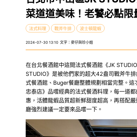
菜道道美味！老饕必點限
法式料理
戰斧牛排
波士頓龍蝦
2024-07-30 13:10
文字：麥仔與珍小姐
在台北餐酒館中這間法式餐酒館《JK STUD
STUDIO》是被他們家的超大42盎司戰斧
式餐酒館、Buger餐廳整體規劃相當完整。這次
忠泰店》品嚐經典的法式餐酒料理，每一道都
惠，活體龍蝦品質超新鮮甜度超高，再搭配嚴
廳強烈建議一定要來品嚐一下。