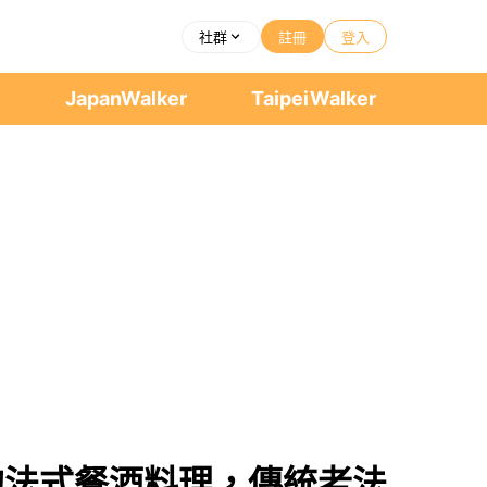
社群
註冊
登入
者
JapanWalker
TaipeiWalker
典的法式餐酒料理，傳統老法