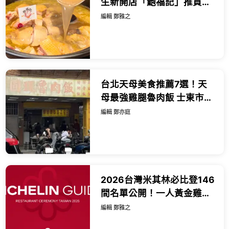
生新開店「鮑福記」推買一
送一，一鍋四吃超過癮。
編輯 鄭雅之
台北天母美食推薦7選！天
母最強雞腿魯肉飯 士東市場
米粉湯，天母美食必吃清
編輯 鄭亦庭
單。
2026台灣米其林必比登146
間名單公開！一人黃金雞湯
台南羊肉湯13間新上榜搶
編輯 鄭雅之
吃。