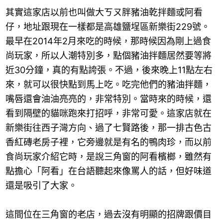
其實這家店以前也叫做大ㄎㄡ胖豬油乾拌麵或阿看
仔，地址跟現在一樣都是高雄鹽埕區新樂街229號。
最早在2014年2月來吃的時候，那時候因為剛上過食
尚玩家，所以人潮特別多，點個豬油拌麵居然要等將
近30分鐘，真的有點誇張。不過，後來晚上11點左右
來，就可以很快點到馬上吃。吃完他們的豬油拌麵，
嘴唇還會油油亮亮的，非常特別。當時來的時候，還
看到隔壁的貓咪跑來打招呼，非常可愛。這家店就在
新樂街往西子灣方向、過了七賢路後，那一排古色古
香紅磚老房子裡，它旁邊就是有名的鴨肉珍，而以前
食尚玩家介紹它時，是說三角窗的阿看檳榔，雖然有
點擔心「阿看」在台語聽起來像罵人的話，但好味道
還是吸引了大家。
這間位在三角窗的老店，過去沒有明顯的招牌跟價目