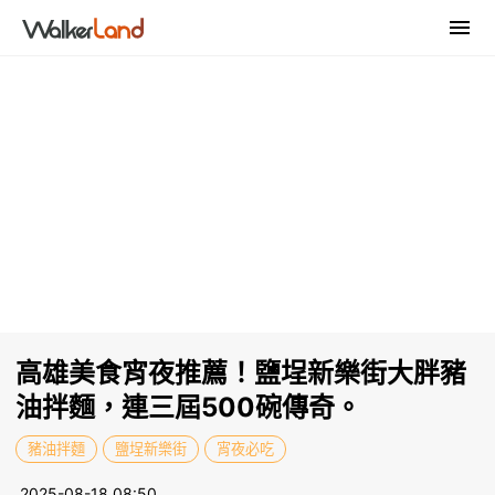
高雄美食宵夜推薦！鹽埕新樂街大胖豬
油拌麵，連三屆500碗傳奇。
豬油拌麵
鹽埕新樂街
宵夜必吃
2025-08-18 08:50