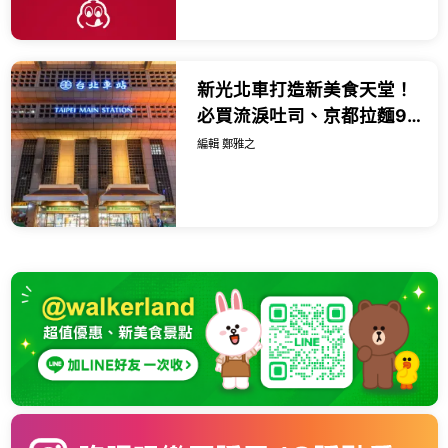
新光北車打造新美食天堂！
必買流淚吐司、京都拉麵9
間新開店，北車商場改裝。
編輯 鄭雅之