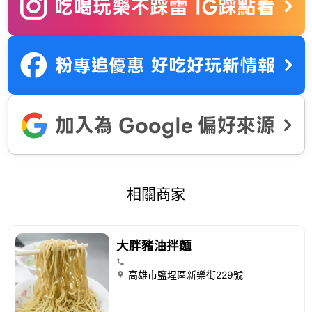
相關商家
大胖豬油拌麵
高雄市鹽埕區新樂街229號