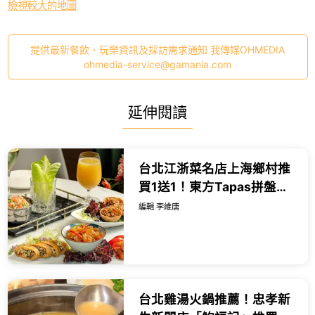
檢視較大的地圖
提供最新餐飲、玩樂資訊及採訪需求通知 我傳媒OHMEDIA
ohmedia-service@gamania.com
延伸閱讀
台北江浙菜名店上海鄉村推
買1送1！東方Tapas拼盤配
傳承43年經典烤方極致消
編輯 李維唐
暑。
台北雞湯火鍋推薦！忠孝新