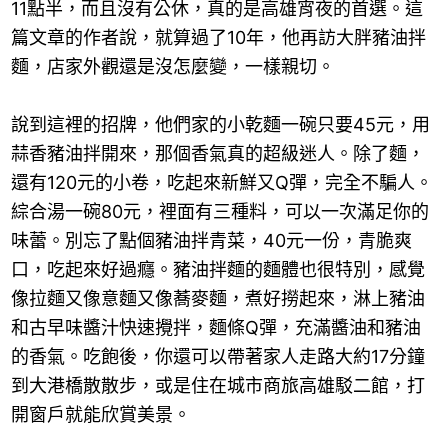
11點半，而且沒有公休，真的是高雄宵夜的首選。這
篇文章的作者說，就算過了10年，他再訪大胖豬油拌
麵，店家外觀還是沒怎麼變，一樣親切。
說到這裡的招牌，他們家的小乾麵一碗只要45元，用
蒜香豬油拌開來，那個香氣真的超級迷人。除了麵，
還有120元的小卷，吃起來新鮮又Q彈，完全不騙人。
綜合湯一碗80元，裡面有三種料，可以一次滿足你的
味蕾。別忘了點個豬油拌青菜，40元一份，青脆爽
口，吃起來好過癮。豬油拌麵的麵體也很特別，感覺
像拉麵又像意麵又像蕎麥麵，煮好撈起來，淋上豬油
和古早味醬汁快速攪拌，麵條Q彈，充滿醬油和豬油
的香氣。吃飽後，你還可以帶著家人走路大約17分鐘
到大港橋散散步，或是住在城市商旅高雄駁二館，打
開窗戶就能欣賞美景。