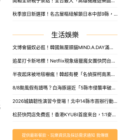
開箱全新親子景點！全台最大「高雄機廠遊樂園區」8/8開幕，攀岩場、戲水區30項設施免費玩。
，
秋季旅日新選擇！名古屋樞紐解鎖日本中部9縣，搶先預訂父親節孝親賞楓之旅。
生活娛樂
文博會貓奴必逛！韓國無厘頭貓MIND.A.DAY滿額送周邊，作家親揭台灣限定新品。
追星打卡新地標！Netflix現象級獵魔女團快閃台中，魂門舞台與限定週邊完整開箱。
半夜起床被地毯嚇瘋！韓超有梗「名偵探柯南黑衣人」系列周邊，用玻璃杯喝水直接被死亡凝視。
8/8颱風假有譜嗎？白海豚逼近「5縣市侵襲率破40%」，氣象署最快今發海警。
是
2026城鎮韌性演習今登場！北中14縣市首辦行動網路降速，外送暫停接單、全台注意事項一次看。
基
松菸快閃店免費逛！香港KYUBI首度來台，1:1麥可傑克森雕像震撼登場。
提供最新餐飲、玩樂資訊及採訪需求通知 我傳媒