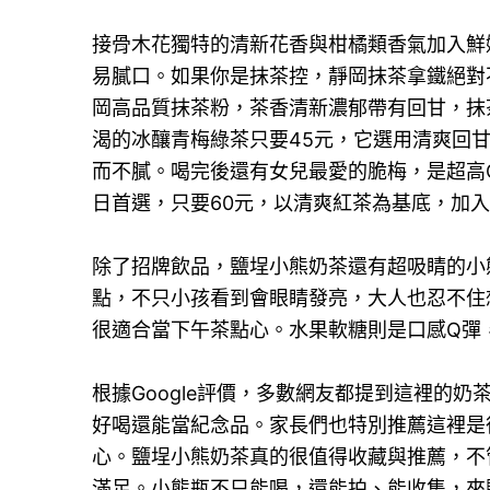
接骨木花獨特的清新花香與柑橘類香氣加入鮮
易膩口。如果你是抹茶控，靜岡抹茶拿鐵絕對不
岡高品質抹茶粉，茶香清新濃郁帶有回甘，抹
渴的冰釀青梅綠茶只要45元，它選用清爽回
而不膩。喝完後還有女兒最愛的脆梅，是超高
日首選，只要60元，以清爽紅茶為基底，加
除了招牌飲品，鹽埕小熊奶茶還有超吸睛的小
點，不只小孩看到會眼睛發亮，大人也忍不住
很適合當下午茶點心。水果軟糖則是口感Q彈
根據Google評價，多數網友都提到這裡的
好喝還能當紀念品。家長們也特別推薦這裡是
心。鹽埕小熊奶茶真的很值得收藏與推薦，不
滿足。小熊瓶不只能喝，還能拍、能收集，來