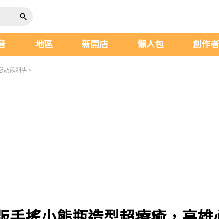
音
地區
新開店
懶人包
創作
必訪飲料店。
版手搖小熊瓶造型超療癒，高雄