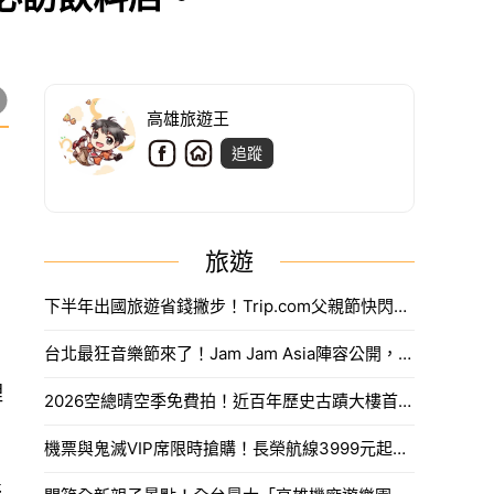
高雄旅遊王
追蹤
旅遊
下半年出國旅遊省錢撇步！Trip.com父親節快閃折抵888元限量優惠代碼搶法。
台北最狂音樂節來了！Jam Jam Asia陣容公開，限量奢華住房套票開搶。
裡
2026空總晴空季免費拍！近百年歷史古蹟大樓首度開放，沈浸式光影藝術、星空劇場。
機票與鬼滅VIP席限時搶購！長榮航線3999元起，中信兄弟主題套票8月7日開賣攻略。
熊