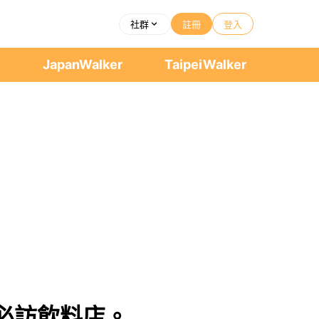
社群
註冊
登入
者
JapanWalker
TaipeiWalker
必訪飲料店。