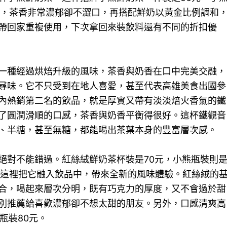
葉，茶香非常濃郁卻不澀口，再搭配鮮奶以黃金比例調和
帶回家重複使用，下次拿回來裝飲料還有不同的折扣優
一種經過烘焙升級的風味，茶香與奶香在口中完美交融，
尋味。它不只受到在地人喜愛，甚至代表高雄美食出國參
內熱銷第二名的飲品，就是厚實又帶有淡淡焙火香氣的鐵
了圓潤滑順的口感，茶香與奶香平衡得很好。這杯鐵觀音
、半糖，甚至無糖，都能喝出茶葉本身的豐富層次感。
絕對不能錯過。紅絲絨鮮奶茶杯裝是70元，小熊瓶裝則
但這裡把它融入飲品中，帶來全新的風味體驗。紅絲絨的
合，喝起來層次分明，既有巧克力的厚度，又不會過於甜
別推薦給喜歡濃郁卻不想太甜的朋友。另外，口感清爽高
瓶裝80元。