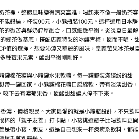
奶茶裡，整體風味變得清爽高雅，喝起來不像一般奶茶容
能錯過，杯裝90元，小熊瓶裝100元。這杯選用日本靜
茶的微苦與鮮奶醇厚融合，口感細緻平衡。炎炎夏日最解
甘的綠茶做基底，搭配店家特製的冰釀青梅，酸而不嗆、
CP值的選擇。想要沁涼又華麗的風味，皇家莓果冰茶是
入多種莓果元素，酸甜平衡剛剛好。
熊罐棉花糖與小熊罐水果軟糖。每一罐都裝滿繽紛的甜
想帶一罐回家。小熊罐棉花糖口感綿軟、帶有淡淡甜香，
，咬下去有濃郁果香，酸酸甜甜讓人停不下來。
奶茶香濃、價格親民。大家最愛的就是小熊瓶設計，不只飲
很棒的「親子友善」打卡點，小孩挑選瓶子比喝飲料更開
管是帶小孩、朋友，還是自己想來一杯療癒系飲料，都能
鹽埕千萬別錯過。