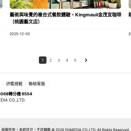
藝術與味覺的複合式餐飲體驗，Kingmauii金茂宜咖啡
（桃園藝文店）
2025-12-05
2
1
2
3
4
5
評鑑規範
聯絡客服
8068
轉分機 6554
 CO.,LTD.
版權所有，未經許可，不許轉載 © 2026 OHMEDIA CO.,LTD. All Rights Reserved.