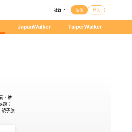
社群
註冊
登入
者
JapanWalker
TaipeiWalker
環，捨
足跡；
」親子旅