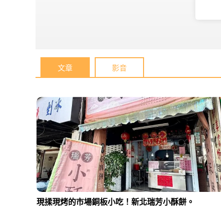
文章
影音
現揉現烤的市場銅板小吃！新北瑞芳小酥餅。