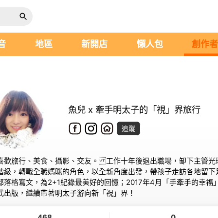
音
地區
新開店
懶人包
創作
魚兒 x 牽手明太子的「視」界旅行
追蹤
喜歡旅行、美食、攝影、交友。 工作十年後退出職場，缷下主管光
階級，轉戰全職媽咪的角色，以全新角度出發，帶孩子走訪各地留下
部落格寫文，為2+1紀錄最美好的回憶；2017年4月「手牽手的幸福
式出版，繼續帶著明太子游向新「視」界！
468
0