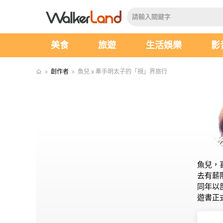
美食
旅遊
生活娛樂
影
>
創作者
>
魚兒 x 牽手明太子的「視」界旅行
魚兒，
去有薪
同年以
遊書正