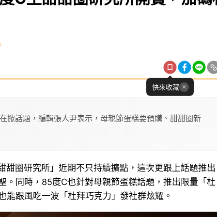
快來收藏
糕在掀話題，編輯張人尹表示，母親節蛋糕要預購、甜甜圈新
生甜甜圈研究所」近期不只持續擴點，這次更跟上話題推出
聖。同時，85度C也針對母親節蛋糕話題，推出限量「杜
也能跟風吃一波「杜拜巧克力」發社群炫耀。