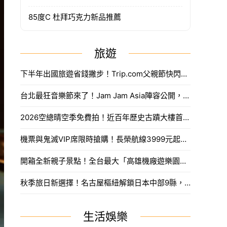
85度C 杜拜巧克力新品推薦
旅遊
下半年出國旅遊省錢撇步！Trip.com父親節快閃折抵888元限量優惠代碼搶法。
台北最狂音樂節來了！Jam Jam Asia陣容公開，限量奢華住房套票開搶。
2026空總晴空季免費拍！近百年歷史古蹟大樓首度開放，沈浸式光影藝術、星空劇場。
機票與鬼滅VIP席限時搶購！長榮航線3999元起，中信兄弟主題套票8月7日開賣攻略。
開箱全新親子景點！全台最大「高雄機廠遊樂園區」8/8開幕，攀岩場、戲水區30項設施免費玩。
秋季旅日新選擇！名古屋樞紐解鎖日本中部9縣，搶先預訂父親節孝親賞楓之旅。
生活娛樂