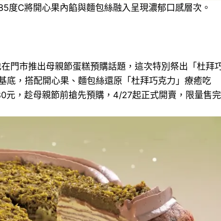
85度C將開心果內餡與麵包絲融入呈現濃郁口感層次。
C也在門市推出母親節蛋糕預購話題，這次特別祭出「杜拜
基底，搭配開心果、麵包絲還原「杜拜巧克力」療癒吃
80元，趁母親節前搶先預購，4/27起正式開賣，限量售完