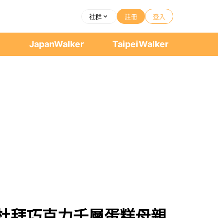
社群
註冊
登入
者
JapanWalker
TaipeiWalker
杜拜巧克力千層蛋糕母親