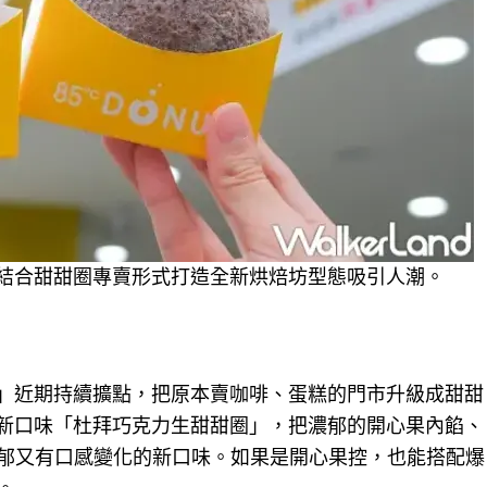
C結合甜甜圈專賣形式打造全新烘焙坊型態吸引人潮。
所」近期持續擴點，把原本賣咖啡、蛋糕的門市升級成甜甜
出新口味「杜拜巧克力生甜甜圈」，把濃郁的開心果內餡、
郁又有口感變化的新口味。如果是開心果控，也能搭配爆