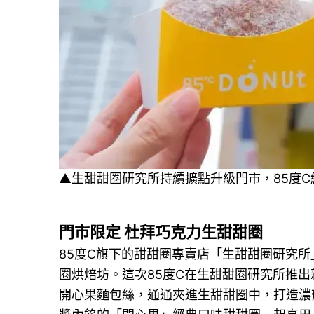
▲生甜甜圈研究所持續擴點升級門市，85度
門市限定 杜拜巧克力生甜甜圈
85度C旗下的甜甜圈專賣店「生甜甜圈研究
圈烘焙坊。這次85度C在生甜甜圈研究所推
開心果麵包絲，通通夾進生甜甜圈中，打造濃