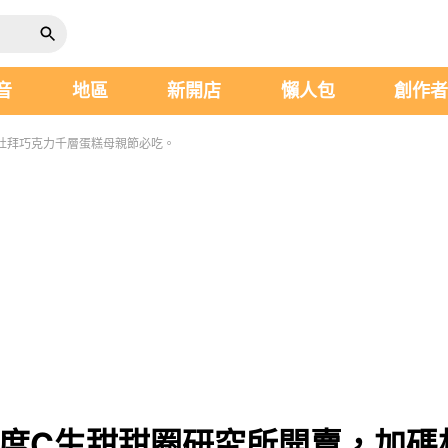
音
地區
新開店
懶人包
創作
杜拜巧克力千層蛋糕母親節必吃。
5度C生甜甜圈研究所開賣，加碼