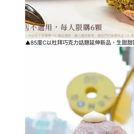
▲85度C以杜拜巧克力話題延伸新品，生甜