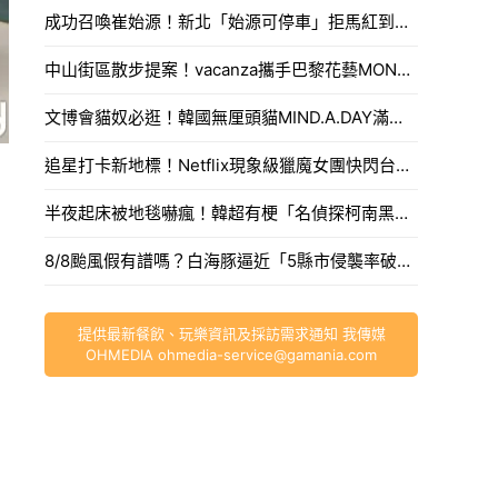
成功召喚崔始源！新北「始源可停車」拒馬紅到本人來朝聖，親臨門口問：「停車可以嗎」笑翻網友。
中山街區散步提案！vacanza攜手巴黎花藝MONCEAU FLEURS，把鮮花當作穿搭戴著走。
文博會貓奴必逛！韓國無厘頭貓MIND.A.DAY滿額送周邊，作家親揭台灣限定新品。
追星打卡新地標！Netflix現象級獵魔女團快閃台中，魂門舞台與限定週邊完整開箱。
半夜起床被地毯嚇瘋！韓超有梗「名偵探柯南黑衣人」系列周邊，用玻璃杯喝水直接被死亡凝視。
8/8颱風假有譜嗎？白海豚逼近「5縣市侵襲率破40%」，氣象署最快今發海警。
提供最新餐飲、玩樂資訊及採訪需求通知 我傳媒
OHMEDIA
ohmedia-service@gamania.com