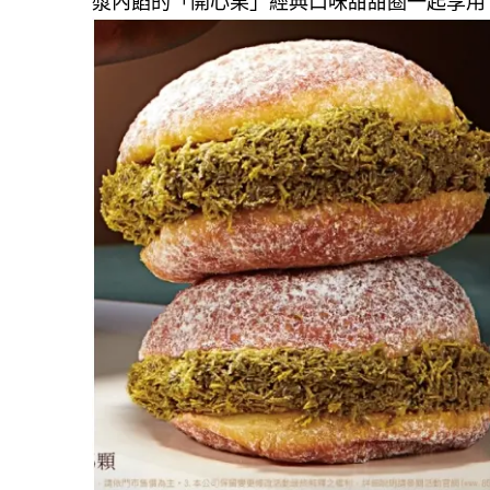
漿內餡的「開心果」經典口味甜甜圈一起享用