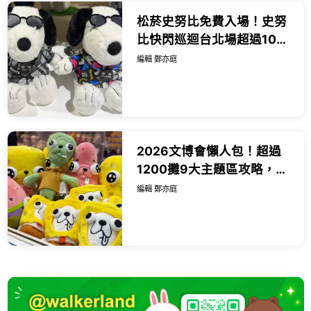
松菸史努比免費入場！史努
比快閃巡迴台北場超過100
款周邊，全新歐拉夫、史努
編輯 鄭亦庭
比娃娃必買。
2026文博會懶人包！超過
1200攤9大主題區攻略，海
綿寶寶吉娃娃、咖波新品推
編輯 鄭亦庭
薦必買。