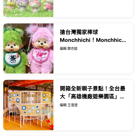
店。
搶台灣獨家棒球
Monchhichi！Monchhichi
中山快閃店21款必買周邊攻
編輯 鄭亦庭
略，喬巴聯名款 櫻花款全
要。
開箱全新親子景點！全台最
大「高雄機廠遊樂園區」
8/8開幕，攀岩場、戲水區
編輯 王瀅瀅
30項設施免費玩。