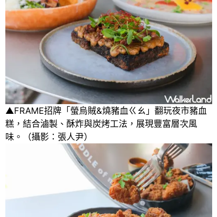
▲FRAME招牌「螢烏賊&燒豬血ㄍㄠ」翻玩夜市豬血
糕，結合滷製、酥炸與炭烤工法，展現豐富層次風
味。（攝影：張人尹）