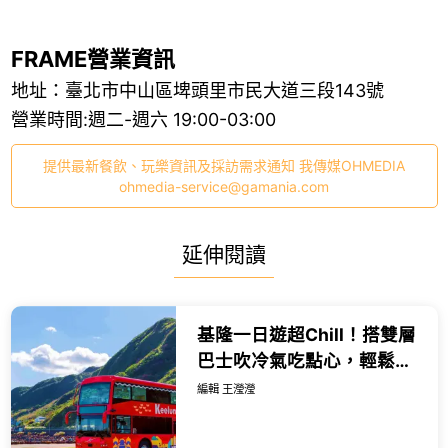
FRAME營業資訊
地址：臺北市中山區埤頭里市民大道三段143號
營業時間:週二-週六 19:00-03:00
提供最新餐飲、玩樂資訊及採訪需求通知 我傳媒OHMEDIA
ohmedia-service@gamania.com
延伸閱讀
基隆一日遊超Chill！搭雙層
巴士吹冷氣吃點心，輕鬆踩
點彩色屋、潮境公園再送海
編輯 王瀅瀅
科館門票。