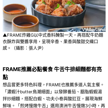
▲FRAME炸雞G以中式香料醃製一天，再搭配牛奶麵
衣酥炸與雙醬享用，呈現辛香、果香與酸甜交織口
感。（攝影：張人尹）
FRAME推薦必點餐食 牛舌牛排細麵都有亮
點
想品嘗更多特色料理，FRAME也推薦多道人氣主餐。
「濃蝦汁butter鳥潮細面」以發酵番茄、胭脂蝦蝦湯
拌炒細麵，搭配白蝦、功夫小卷與酸豇豆，展現海鮮
鮮味。「煎烤慢燉牛舌」選用澳洲牛舌慢燉3小時，再