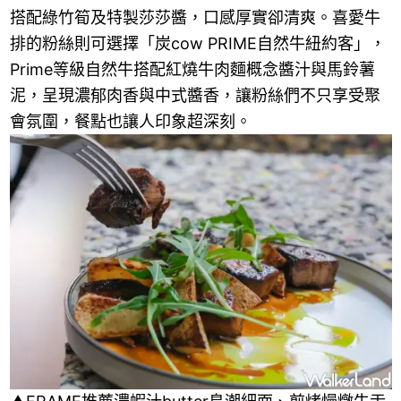
搭配綠竹筍及特製莎莎醬，口感厚實卻清爽。喜愛牛
排的粉絲則可選擇「炭cow PRIME自然牛紐約客」，
Prime等級自然牛搭配紅燒牛肉麵概念醬汁與馬鈴薯
泥，呈現濃郁肉香與中式醬香，讓粉絲們不只享受聚
會氛圍，餐點也讓人印象超深刻。