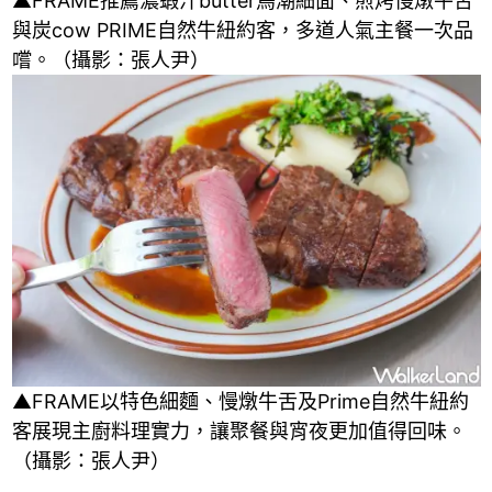
▲FRAME推薦濃蝦汁butter鳥潮細面、煎烤慢燉牛舌
與炭cow PRIME自然牛紐約客，多道人氣主餐一次品
嚐。（攝影：張人尹）
▲FRAME以特色細麵、慢燉牛舌及Prime自然牛紐約
客展現主廚料理實力，讓聚餐與宵夜更加值得回味。
（攝影：張人尹）