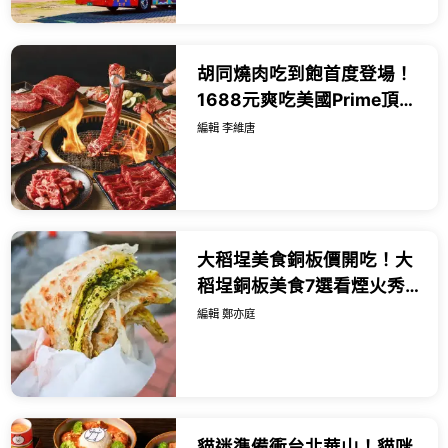
胡同燒肉吃到飽首度登場！
1688元爽吃美國Prime頂級
牛肉，七夕浪漫雙人餐999
編輯 李維唐
元還能抽台北萬豪住宿券。
大稻埕美食銅板價開吃！大
稻埕銅板美食7選看煙火秀
順吃，慈聖宮銅板小吃先
編輯 鄭亦庭
衝。
貓迷準備衝台北華山！貓咪