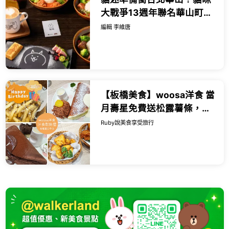
大戰爭13週年聯名華山町餐
酒館，限量貓罐頭蛋糕與造
編輯 李維唐
型馬克杯必搶。
【板橋美食】woosa洋食 當
月壽星免費送松露薯條，必
點雲朵鬆餅，甜點比主餐更
Ruby說美食享受旅行
有亮點-近捷運板橋站｜
Ruby說...