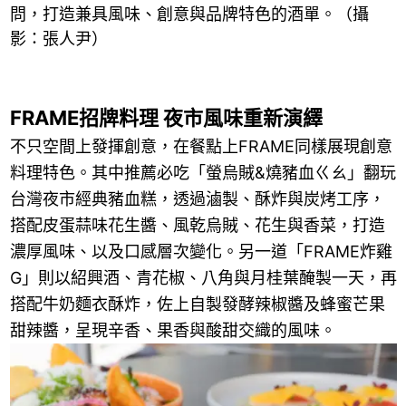
問，打造兼具風味、創意與品牌特色的酒單。（攝
影：張人尹）
FRAME招牌料理 夜市風味重新演繹
不只空間上發揮創意，在餐點上FRAME同樣展現創意
料理特色。其中推薦必吃「螢烏賊&燒豬血ㄍㄠ」翻玩
台灣夜市經典豬血糕，透過滷製、酥炸與炭烤工序，
搭配皮蛋蒜味花生醬、風乾烏賊、花生與香菜，打造
濃厚風味、以及口感層次變化。另一道「FRAME炸雞
G」則以紹興酒、青花椒、八角與月桂葉醃製一天，再
搭配牛奶麵衣酥炸，佐上自製發酵辣椒醬及蜂蜜芒果
甜辣醬，呈現辛香、果香與酸甜交織的風味。