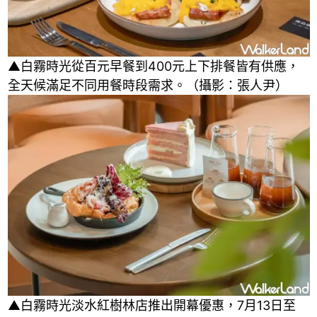
▲白霧時光從百元早餐到400元上下排餐皆有供應，
全天候滿足不同用餐時段需求。（攝影：張人尹）
▲白霧時光淡水紅樹林店推出開幕優惠，7月13日至