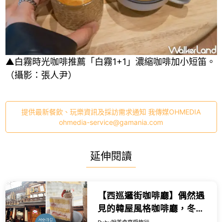
▲白霧時光咖啡推薦「白霧1+1」濃縮咖啡加小短笛。
（攝影：張人尹）
提供最新餐飲、玩樂資訊及採訪需求通知 我傳媒OHMEDIA
ohmedia-service@gamania.com
延伸閱讀
【西巡邏街咖啡廳】偶然遇
見的韓屋風格咖啡廳，冬天
戶外還有電毯超貼心 ，享受