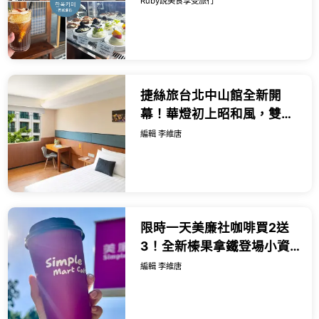
Ruby說美食享受旅行
悠閒下午茶時光 - 近鍾路三
街...
捷絲旅台北中山館全新開
幕！華燈初上昭和風，雙人
千元起爽喝紅白酒與獨旅微
編輯 李維唐
醺專案一次看。
限時一天美廉社咖啡買2送
3！全新榛果拿鐵登場小資
族必讀省錢攻略。
編輯 李維唐