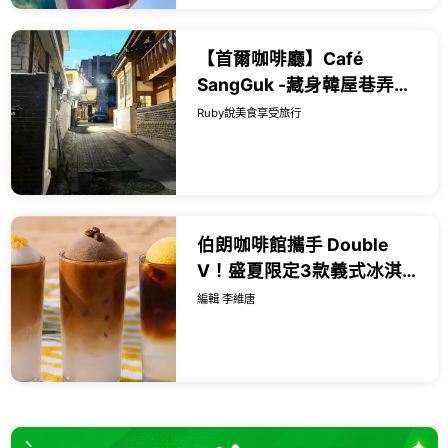
【首爾咖啡廳】Café
SangGuk -藏身韓屋巷弄的
景觀咖啡廳，頂樓欣賞首爾
Ruby說美食享受旅行
韓屋屋頂風景 -近安國站3號
出口｜Rub...
伯朗咖啡館攜手 Double
V！盛夏限定3款義式冰淇淋
特調與雙球聖代優惠開跑。
編輯 李維唐