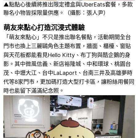
▲點點心後續將推出限定禮盒與UberEats套餐，多款
聯名小物皆採限量供應。（攝影：張人尹）
萌友來點心打造沉浸式體驗
「萌友來點心」不只是推出聯名餐點，活動期間全台
門市也換上三麗鷗角色主題布置，牆面、櫃檯、窗貼
與天花板都能看見Hello Kitty、布丁狗與酷企鵝的身
影。其中微風信義、新店裕隆城、中和環球、桃園台
茂、中壢大江、台中LaLaport、台南三井及高雄夢時
代等8家門市，更加碼打造大型打卡區，讓粉絲用餐同
時也能留下滿滿紀念照。