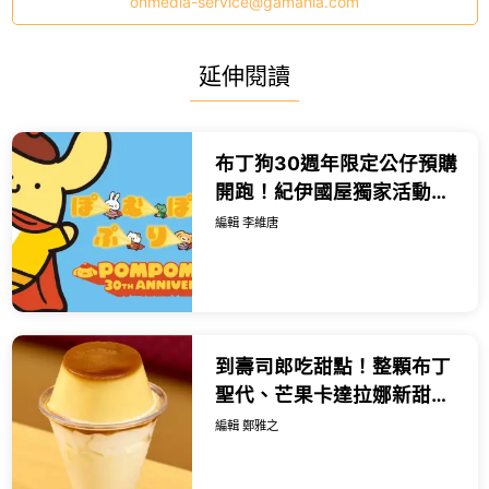
ohmedia-service@gamania.com
延伸閱讀
布丁狗30週年限定公仔預購
開跑！紀伊國屋獨家活動與
巨大布丁狗見面。
編輯 李維唐
到壽司郎吃甜點！整顆布丁
聖代、芒果卡達拉娜新甜
點，19款新菜推薦。
編輯 鄭雅之