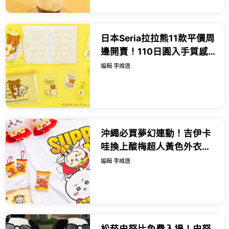
日本Seria拉拉熊11款平價周
邊開賣！110日圓入手質感
收納與盲盒立牌。
編輯 李維唐
沖繩必買夢幻連動！吉伊卡
哇換上酸梅超人黃色外衣，
5款限定周邊8月7日搶先開
編輯 李維唐
賣。
松菸史努比免費入場！史努