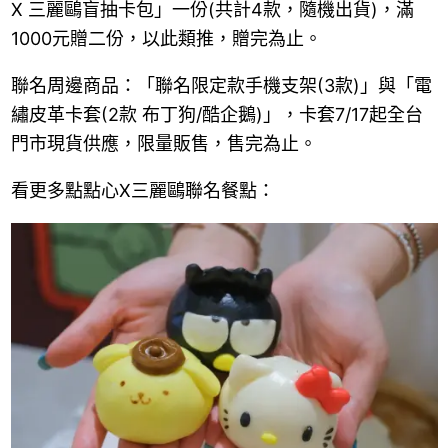
X 三麗鷗盲抽卡包」一份(共計4款，隨機出貨)，滿
1000元贈二份，以此類推，贈完為止。
聯名周邊商品：「聯名限定款手機支架(3款)」與「電
繡皮革卡套(2款 布丁狗/酷企鵝)」，卡套7/17起全台
門市現貨供應，限量販售，售完為止。
看更多點點心X三麗鷗聯名餐點：