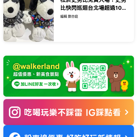
比快閃巡迴台北場超過100
款周邊，全新歐拉夫、史努
編輯 鄭亦庭
比娃娃必買。