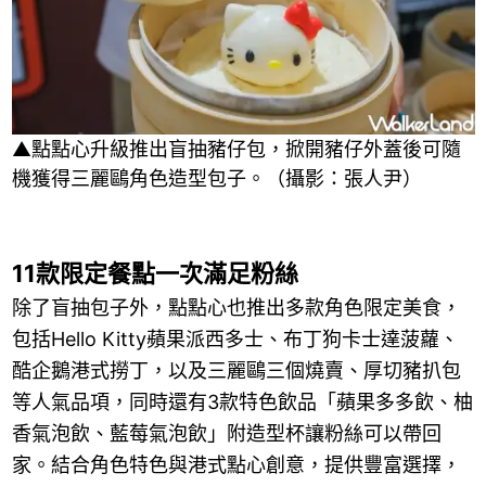
▲點點心升級推出盲抽豬仔包，掀開豬仔外蓋後可隨
機獲得三麗鷗角色造型包子。（攝影：張人尹）
11款限定餐點一次滿足粉絲
除了盲抽包子外，點點心也推出多款角色限定美食，
包括Hello Kitty蘋果派西多士、布丁狗卡士達菠蘿、
酷企鵝港式撈丁，以及三麗鷗三個燒賣、厚切豬扒包
等人氣品項，同時還有3款特色飲品「蘋果多多飲、柚
香氣泡飲、藍莓氣泡飲」附造型杯讓粉絲可以帶回
家。結合角色特色與港式點心創意，提供豐富選擇，