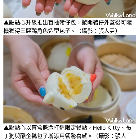
▲點點心升級推出盲抽豬仔包，掀開豬仔外蓋後可隨
機獲得三麗鷗角色造型包子。（攝影：張人尹）
▲點點心以盲盒概念打造限定餐點，Hello Kitty、布
丁狗與酷企鵝包子增添用餐驚喜感。（攝影：張人