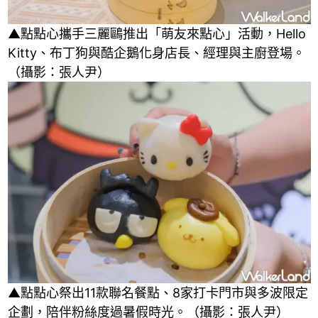
▲點點心攜手三麗鷗推出「萌友來點心」活動，Hello
Kitty、布丁狗與酷企鵝化身店長、經理與主廚登場。
（攝影：張人尹）
▲點點心祭出11款聯名餐點、8家打卡門市與多波限定
企劃，陪伴粉絲度過暑假時光。（攝影：張人尹）