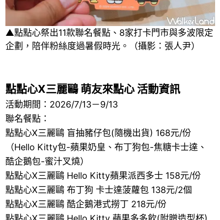
▲點點心祭出11款聯名餐點、8家打卡門市與多波限定
企劃，陪伴粉絲度過暑假時光。（攝影：張人尹）
點點心X三麗鷗 萌友來點心 活動資訊
活動期間：2026/7/13－9/13
聯名餐點：
點點心X三麗鷗 盲抽豬仔包(隨機出貨) 168元/份
（Hello Kitty包-蘋果奶皇、布丁狗包-焦糖卡士達、
酷企鵝包-蜜汁叉燒）
點點心X三麗鷗 Hello Kitty蘋果派西多士 158元/份
點點心X三麗鷗 布丁狗 卡士達菠蘿包 138元/2個
點點心X三麗鷗 酷企鵝港式撈丁 218元/份
點點心X三麗鷗 Hello Kitty 蘋果多多飲(附贈造型杯)