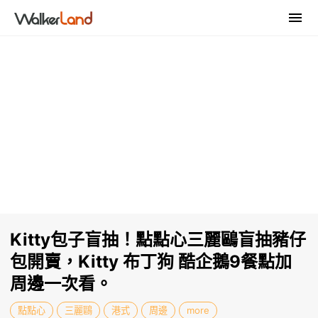
Kitty包子盲抽！點點心三麗鷗盲抽豬仔
包開賣，Kitty 布丁狗 酷企鵝9餐點加
周邊一次看。
點點心
三麗鷗
港式
周邊
more