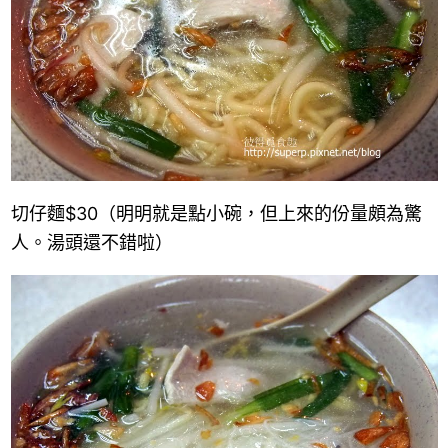
切仔麵
$30
（明明就是點小碗，但上來的份量頗為驚
人。湯頭還不錯啦）