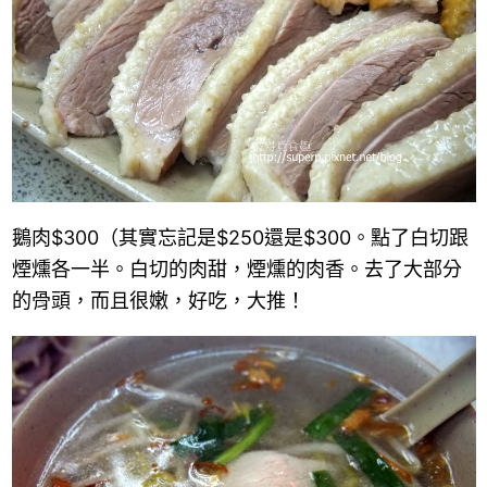
鵝肉
$300
（其實忘記是
$250
還是$300。點了白切跟
煙燻各一半。白切的肉甜，煙燻的肉香。去了大部分
的骨頭，而且很嫩，好吃，大推！