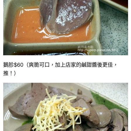
鵝胗
$60
（爽脆可口，加上店家的鹹甜醬後更佳，
推！）