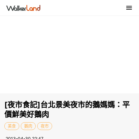
[夜市食記]台北景美夜市的鵝媽媽：平
價鮮美好鵝肉
美食
鵝肉
夜市
2013-04-30 22:47