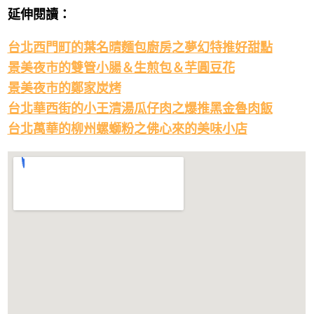
延伸閱讀：
台北西門町的葉名晴麵包廚房之夢幻特推好甜點
景美夜市的雙管小腸＆生煎包＆芋圓豆花
景美夜市的鄭家炭烤
台北華西街的小王清湯瓜仔肉之爆推黑金魯肉飯
台北萬華的柳州螺螄粉之佛心來的美味小店