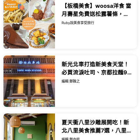
【板橋美食】woosa洋食 當
月壽星免費送松露薯條，必
點雲朵鬆餅，甜點比主餐更
Ruby說美食享受旅行
有亮點-近捷運板橋站｜
Ruby說...
新光北車打造新美食天堂！
必買流淚吐司、京都拉麵9
間新開店，北車商場改裝。
編輯 鄭雅之
夏天衝八里沙雕展開吃！新
北八里美食推薦7選，八里
巨無霸碗公麵 南洋風餐廳。
編輯 鄭亦庭