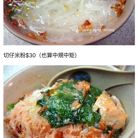
切仔米粉
$30
（也算中規中矩）