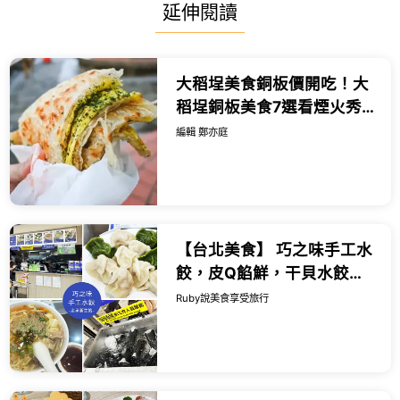
延伸閱讀
大稻埕美食銅板價開吃！大
稻埕銅板美食7選看煙火秀
順吃，慈聖宮銅板小吃先
編輯 鄭亦庭
衝。
【台北美食】 巧之味手工水
餃，皮Q餡鮮，干貝水餃都
值得一試，酸辣湯也很推薦
Ruby說美食享受旅行
｜Ruby說美食享受旅行
(@tour_r...