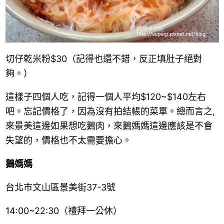
切仔乾米粉
$30
（記得也還不錯，反正填肚子絕對
夠。
）
這樣子四個人吃，記得一個人平均
$120~$140
左右
吧。忘記價格了，因為沒有拍結帳的菜單。總而言之
,
來景美這邊如果想吃鵝肉，來鵝媽媽這邊應該是不會
失望的，價格也不太需要擔心。
鵝媽媽
台北市文山區景美街37-3號
14:00~22:30
（禮拜一公休）