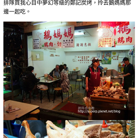
排隊買我心目中夢幻等級的鄭記炭烤，拎去鵝媽媽那
邊一起吃。