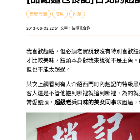
黑糖饅頭
美味
推薦
2013-06-02 22:51
文字：彼得覓食趣
我喜歡麵點，但必須老實說我沒有特別喜歡饅
才比較美味，饅頭本身對我來說從不是主角。
但也不能太超過。
某次上網看到有人介紹西門町內趙記的特級黑
客人還是不管他搬到哪裡就追到哪裡，為的就
常愛饅頭，
超級老兵口味的美女同事
求證過，