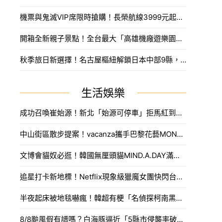
機票與鬼滅VIP席限時搶購！長榮航線3999元起，中信兄弟主題套票8月7日開賣攻略。
開箱全新親子景點！全台最大「高雄機廠遊樂園區」8/8開幕，攀岩場、戲水區30項設施免費玩。
秋季旅日新選擇！名古屋樞紐解鎖日本中部9縣，搶先預訂父親節孝親賞楓之旅。
生活娛樂
成功召喚崔始源！新北「始源可停車」拒馬紅到本人來朝聖，親臨門口問：「停車可以嗎」笑翻網友。
中山街區散步提案！vacanza攜手巴黎花藝MONCEAU FLEURS，把鮮花當作穿搭戴著走。
文博會貓奴必逛！韓國無厘頭貓MIND.A.DAY滿額送周邊，作家親揭台灣限定新品。
追星打卡新地標！Netflix現象級獵魔女團快閃台中，魂門舞台與限定週邊完整開箱。
半夜起床被地毯嚇瘋！韓超有梗「名偵探柯南黑衣人」系列周邊，用玻璃杯喝水直接被死亡凝視。
8/8颱風假有譜嗎？白海豚逼近「5縣市侵襲率破40%」，氣象署最快今發海警。