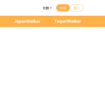
社群
註冊
登入
者
JapanWalker
TaipeiWalker