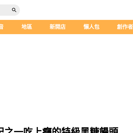
音
地區
新開店
懶人包
創作
趙記之一吃上癮的特級黑糖饅頭