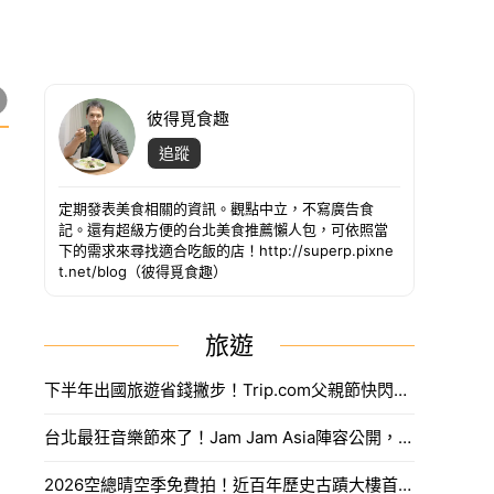
彼得覓食趣
追蹤
定期發表美食相關的資訊。觀點中立，不寫廣告食
記。還有超級方便的台北美食推薦懶人包，可依照當
下的需求來尋找適合吃飯的店！http://superp.pixne
t.net/blog（彼得覓食趣）
旅遊
下半年出國旅遊省錢撇步！Trip.com父親節快閃折抵888元限量優惠代碼搶法。
台北最狂音樂節來了！Jam Jam Asia陣容公開，限量奢華住房套票開搶。
2026空總晴空季免費拍！近百年歷史古蹟大樓首度開放，沈浸式光影藝術、星空劇場。