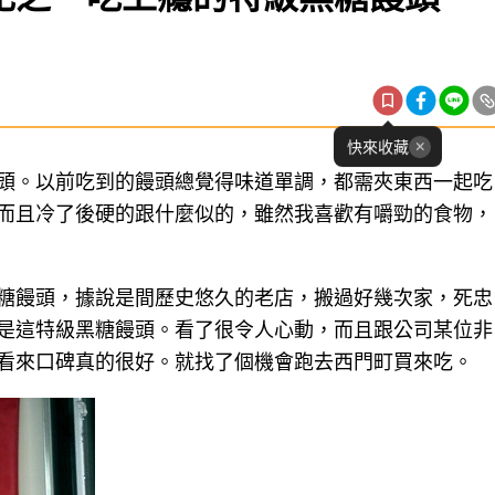
快來收藏
頭。以前吃到的饅頭總覺得味道單調，都需夾東西一起吃
而且冷了後硬的跟什麼似的，雖然我喜歡有嚼勁的食物，
糖饅頭，據說是間歷史悠久的老店，搬過好幾次家，死忠
是這特級黑糖饅頭。看了很令人心動，而且跟公司某位非
看來口碑真的很好。就找了個機會跑去西門町買來吃。