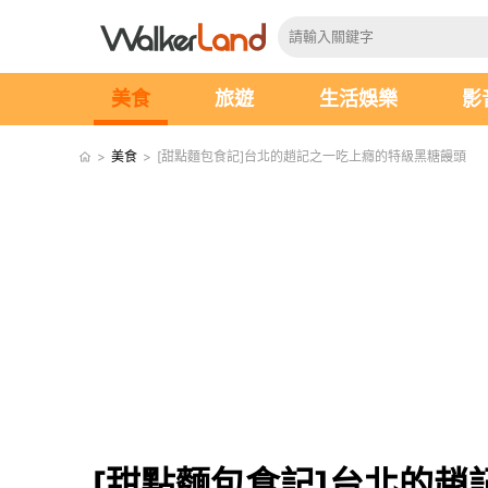
美食
旅遊
生活娛樂
影
>
美食
>
[甜點麵包食記]台北的趙記之一吃上癮的特級黑糖饅頭
[甜點麵包食記]台北的