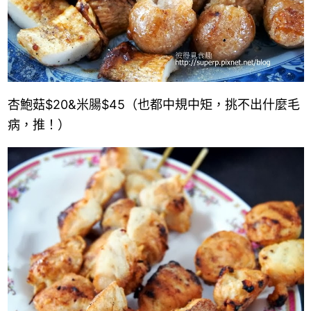
杏鮑菇
$20
&
米腸
$45
（也都中規中矩，挑不出什麼毛
病，推！）