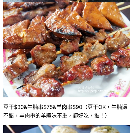
豆干
$30
&
牛腩串
$75
&
羊肉串
$90
（豆干OK，牛腩還
不錯，羊肉串的羊羶味不重，都好吃，推！）