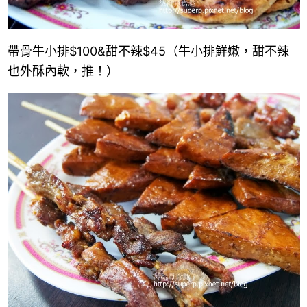
帶骨牛小排
$100
&
甜不辣
$45
（牛小排鮮嫩，甜不辣
也外酥內軟，推！）