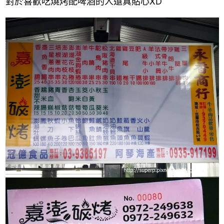
對於喜歡吃燒烤配啤酒的人還真貼心XD