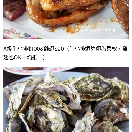
A
級牛小排
$100
&
雞翅
$20
（牛小排還算頗為柔軟，雞
翅也OK，均推！）