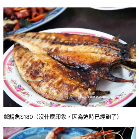
鹹鯖魚
$180
（沒什麼印象，因為這時已經飽了）