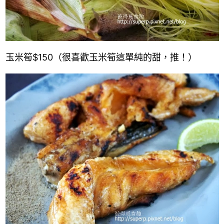
玉米筍
$150
（很喜歡玉米筍這單純的甜，推！）