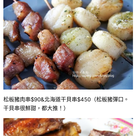
松板豬肉串
$90
&
北海道干貝串
$450
（松板豬彈口。
干貝串很鮮甜，都大推！）