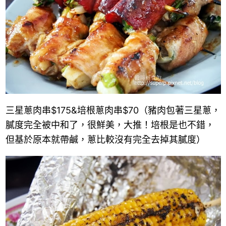
三星蔥肉串
$175
&
培根蔥肉串
$70
（豬肉包著三星蔥，
膩度完全被中和了，很鮮美，大推！培根是也不錯，
但基於原本就帶鹹，蔥比較沒有完全去掉其膩度）