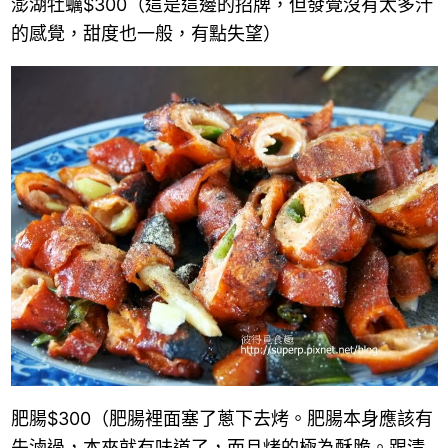
澎湖牡蠣
$300
（這是這邊的招牌，但發覺沒有太多汁
的感覺，甜度也一般，有點失望）
肥腸
$300
（肥腸裡面塞了蔥下去烤。肥腸本身應該有
先滷過，本來就有味道了，而且烤的極為酥脆。跟清