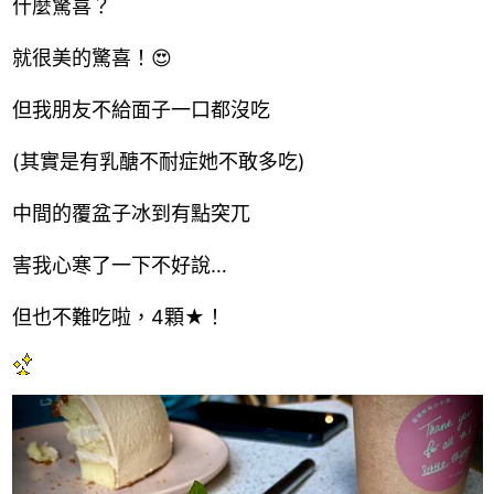
什麼驚喜？
就很美的驚喜！😍
但我朋友不給面子一口都沒吃
(其實是有乳醣不耐症她不敢多吃)
中間的覆盆子冰到有點突兀
害我心寒了一下不好說
…
但也不難吃啦，4顆★！