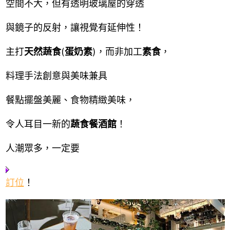
空間不大，但有透明玻璃屋的穿透
與鏡子的反射，讓視覺有延伸性！
主打
天然蔬食
(
蛋奶素
)，而非加工
素食
，
料理手法創意與美味兼具
餐點擺盤美麗、食物精緻美味，
令人耳目一新的
蔬食餐酒館
！
人潮眾多，一定要
訂位
！