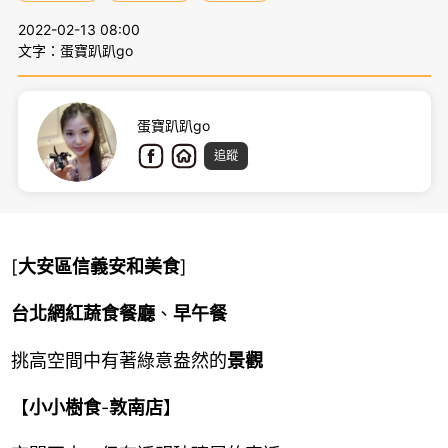
2022-02-13 08:00
文字：蛋寶趴趴go
蛋寶趴趴go
追蹤
[
大安區信義安和美食
]
台北網紅蔬食餐廳
、
早午餐
挑高空間中有著綠意盎然的
景觀
【
小小樹食
-
敦南店
】