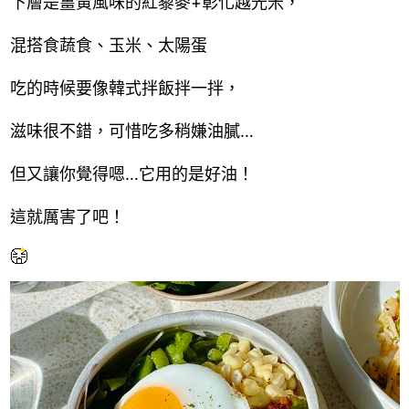
下層是薑黃風味的紅藜麥+彰化越光米，
混搭食蔬食、玉米、太陽蛋
吃的時候要像韓式拌飯拌一拌，
滋味很不錯，可惜吃多稍嫌油膩…
但又讓你覺得嗯…它用的是好油！
這就厲害了吧！