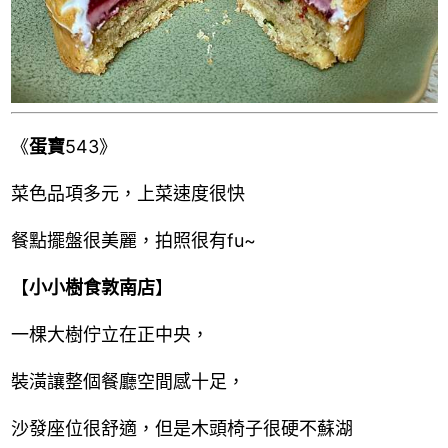
《
蛋寶
543》
菜色品項多元，上菜速度很快
餐點擺盤很美麗，拍照很有fu~
【
小小樹食敦南店
】
一棵大樹佇立在正中央，
裝潢讓整個餐廳空間感十足，
沙發座位很舒適，但是木頭椅子很硬不蘇湖