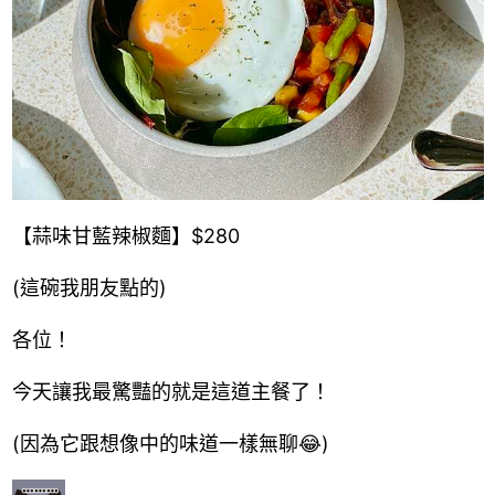
【蒜味甘藍辣椒麵】$280
(這碗我朋友點的)
各位！
今天讓我最驚豔的就是這道主餐了！
(因為它跟想像中的味道一樣無聊😂)