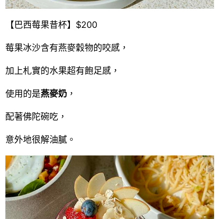
【巴西莓果昔杯】$200
莓果冰沙含有燕麥穀物的咬感，
加上札實的水果超有飽足感，
使用的是
燕麥奶
，
配著佛陀碗吃，
意外地很解油膩。