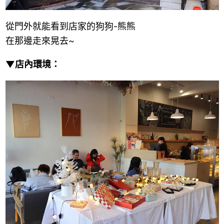
從門外就能看到店家的狗狗-熊熊
在那邊走來晃去~
▼店內環境：