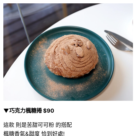
▼巧克力楓糖捲 $90
這款 則是苦甜可可粉 的搭配
楓糖香氣&甜度 恰到好處!