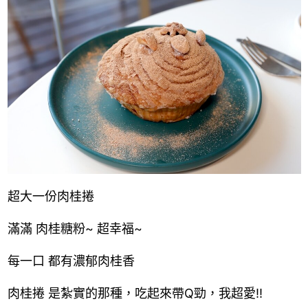
超大一份肉桂捲
滿滿 肉桂糖粉~ 超幸福~
每一口 都有濃郁肉桂香
肉桂捲 是紮實的那種，吃起來帶Q勁，我超愛!!