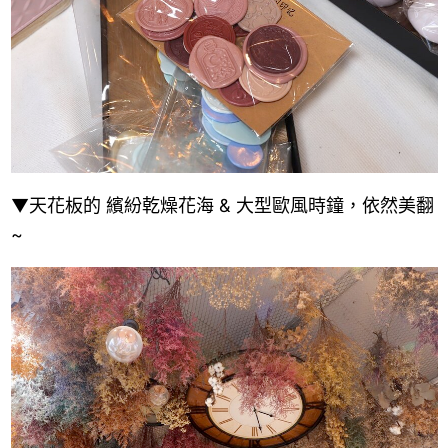
▼天花板的 繽紛乾燥花海 & 大型歐風時鐘，依然美翻
~