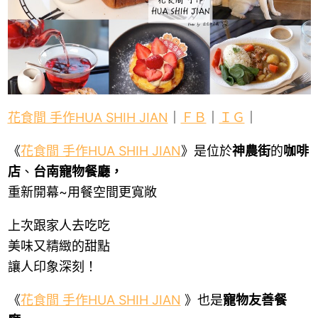
花食間 手作HUA SHIH JIAN
｜
ＦＢ
｜
ＩＧ
｜
《
花食間 手作HUA SHIH JIAN
》是位於
神農街
的
咖啡
店
、
台南寵物餐廳，
重新開幕~用餐空間更寬敞
上次跟家人去吃吃
美味又精緻的甜點
讓人印象深刻！
《
花食間 手作HUA SHIH JIAN
》也是
寵物友善餐