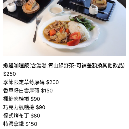
嫩雞咖哩飯(含濃湯.青山綠野茶-可補差額換其他飲品)
$250
季節限定草莓厚磚 $200
香草籽白雪厚磚 $150
楓糖肉桂捲 $90
巧克力楓糖捲 $90
德式烤布丁 $80
特濃拿鐵 $150