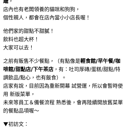
廰
，
店內也有老闆領養的貓咪和狗狗，
個性親人，都會在店內當小小店長喔！
他們家的甜點不甜膩！
飲料也超大杯！
大家可以去！
之前有販售不少餐點，（有點像是
輕食館/早午餐/咖
啡館/甜點店/下午茶店
，有：吐司厚磚/蛋糕/甜點/特
調飲品/點心，也有飯食）。
店家有說，目前因為重新開幕 試營運，所以會暫時使
用 新版菜單，
未來等員工＆備餐流程 熟悉後，會再陸續開放舊菜單
的餐點品項喔～
▼初訪文：