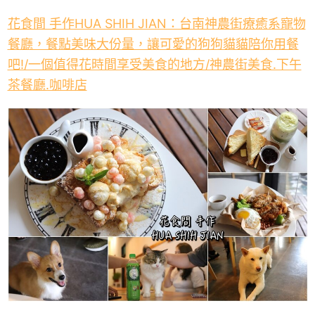
花食間 手作HUA SHIH JIAN：台南神農街療癒系寵物
餐廳，餐點美味大份量，讓可愛的狗狗貓貓陪你用餐
吧!/一個值得花時間享受美食的地方/神農街美食.下午
茶餐廳.咖啡店