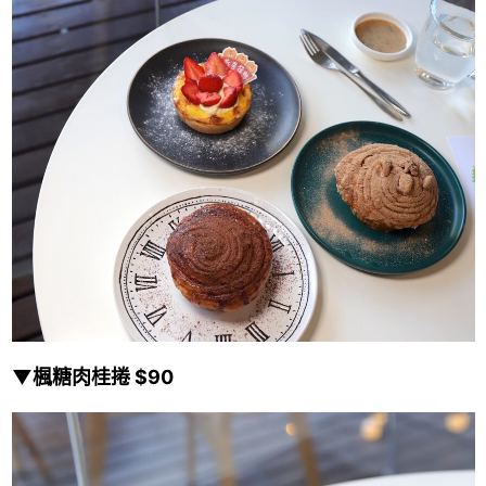
▼楓糖肉桂捲 $90