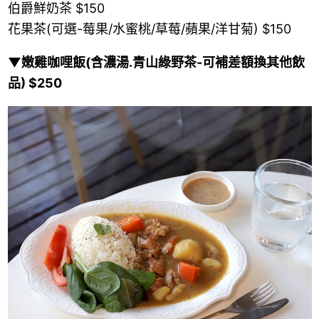
伯爵鮮奶茶 $150
花果茶(可選-莓果/水蜜桃/草莓/蘋果/洋甘菊) $150
▼嫩雞咖哩飯(含濃湯.青山綠野茶-可補差額換其他飲
品) $250