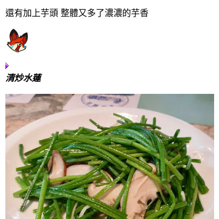
還有加上芋頭 整體又多了濃濃的芋香
清炒水蓮