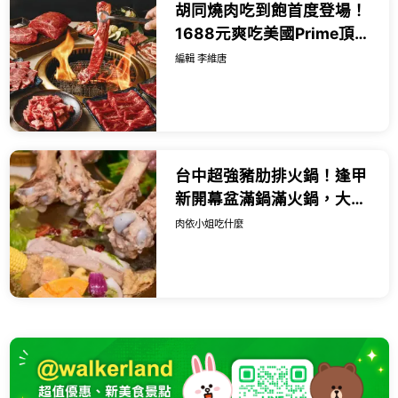
胡同燒肉吃到飽首度登場！
1688元爽吃美國Prime頂級
牛肉，七夕浪漫雙人餐999
編輯 李維唐
元還能抽台北萬豪住宿券。
台中超強豬肋排火鍋！逢甲
新開幕盆滿鍋滿火鍋，大骨
小菜沙拉飲料吃到飽。
肉依小姐吃什麼