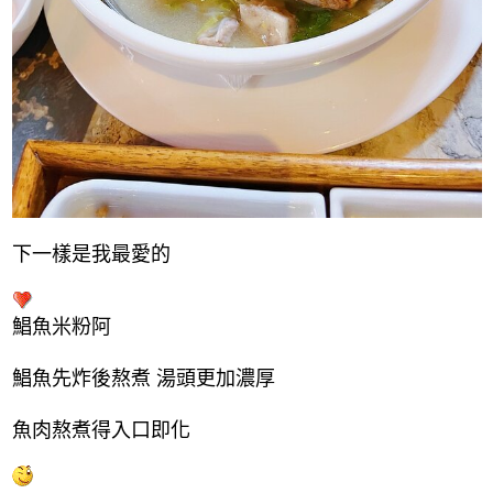
下一樣是我最愛的
鯧魚米粉阿
鯧魚先炸後熬煮 湯頭更加濃厚
魚肉熬煮得入口即化