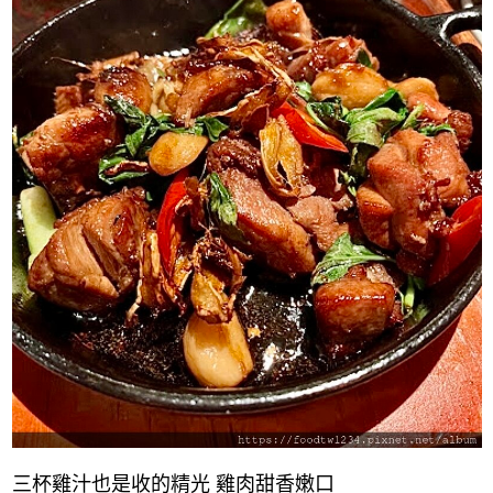
三杯雞汁也是收的精光 雞肉甜香嫩口