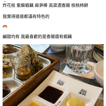
炸花枝 紫蘇蝦藕 麻芛棒 高粱酒香腸 核桃柿餅
我覺得道道都滿有特色的
鹹甜均有 我最喜歡的是香腸還有蝦藕