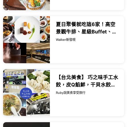
Ruby說...
夏日聚餐就吃這6家！高空
景觀牛排、星級Buffet、鐵
板燒精選推薦，滙豐卓越理
Walker新發現
財信用卡享指定餐飲優惠
【台北美食】 巧之味手工水
餃，皮Q餡鮮，干貝水餃都
值得一試，酸辣湯也很推薦
Ruby說美食享受旅行
｜Ruby說美食享受旅行
(@tour_r...