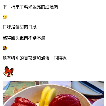
下一樣來了精光透亮的紅燒肉
口味是偏甜的口感
熬得雖久但肉不柴不爛
還有特別的百葉結和滷蛋一同陪襯