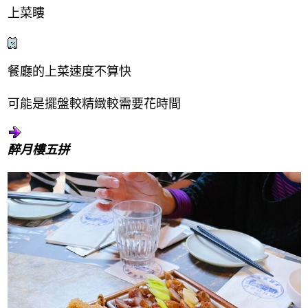
上菜瞜
餐廳的上菜速度不算快
可能是擺盤較精緻較需要花時間
醉月樓五拼