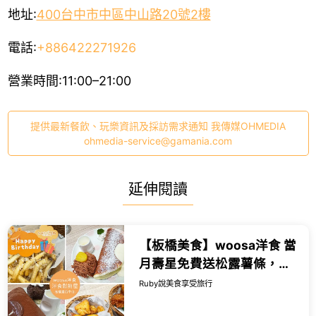
地址:
400台中市中區中山路20號2樓
電話:
+886422271926
營業時間:11:00–21:00
提供最新餐飲、玩樂資訊及採訪需求通知 我傳媒OHMEDIA
ohmedia-service@gamania.com
延伸閱讀
【板橋美食】woosa洋食 當
月壽星免費送松露薯條，必
點雲朵鬆餅，甜點比主餐更
Ruby說美食享受旅行
有亮點-近捷運板橋站｜