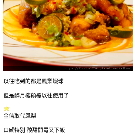
以往吃到的都是鳳梨蝦球
但是醉月樓顛覆以往使用了
金佶取代鳳梨
口感特別 酸甜開胃又下飯