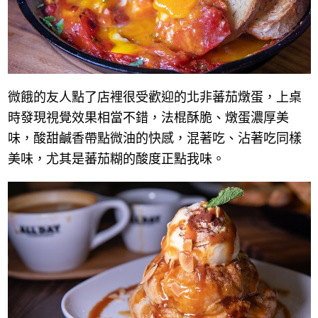
微餓的友人點了店裡很受歡迎的北非蕃茄燉蛋，上桌
時發現視覺效果相當不錯，法棍酥脆、燉蛋濃厚美
味，酸甜鹹香帶點微油的快感，混著吃、沾著吃同樣
美味，尤其是蕃茄糊的酸度正點我味。