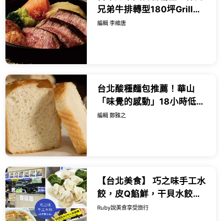
兄弟牛排轉型180坪Grill
&amp; Bar，49元爽嗑自助
編輯 李維唐
吧與上百款微醺啤酒。
台北酸種麵包推薦！華山
「味覺的感動」18小時低溫
熟成麵包，第二件半價先
編輯 鄭雅之
吃。
【台北美食】 巧之味手工水
餃，皮Q餡鮮，干貝水餃都
值得一試，酸辣湯也很推薦
Ruby說美食享受旅行
｜Ruby說美食享受旅行