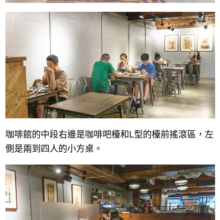
咖啡館的中段右邊是咖啡吧檯和L型的檯前搖滾區，左
側是兩到四人的小方桌。