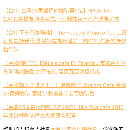
【台中-台灣25家最棒的咖啡第5位】HAUSINC
CAFE.檸檬氣泡冰美式.小山圓抹茶土石流戚風超抹
【台中下午茶咖啡館】The Factory Mojocoffee.二度
紅點設計建築.外媒評價為台灣第三咖啡館.焦糖肉桂麵
包絕味
【基隆咖啡館】Eddie's cafe Et Tiramisu.市場藏不住
的咖啡甜點香.烘茶戚風.達克瓦茲限量推出
【基隆想入啡啡之十一】夏隆咖啡 Shalom Cafe.台灣
25家好咖啡.基隆小北投巷弄老宅咖啡香
【台灣25家最棒的咖啡第29位】fika fika cafe.2013
年北歐杯咖啡烘焙大賽雙料冠軍
歡迎加入13萬人社團
大台北美食地圖社團
，
分享你的