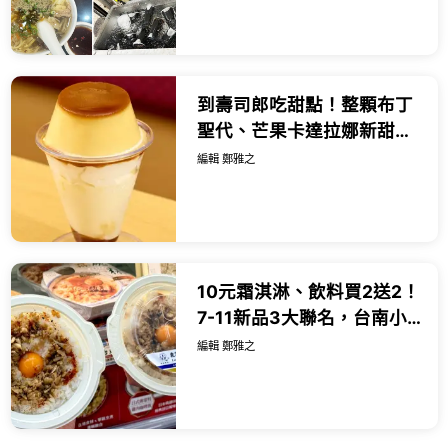
(@tour_r...
到壽司郎吃甜點！整顆布丁
聖代、芒果卡達拉娜新甜
點，19款新菜推薦。
編輯 鄭雅之
10元霜淇淋、飲料買2送2！
7-11新品3大聯名，台南小
吃、泰式米其林樓下小七
編輯 鄭雅之
吃。