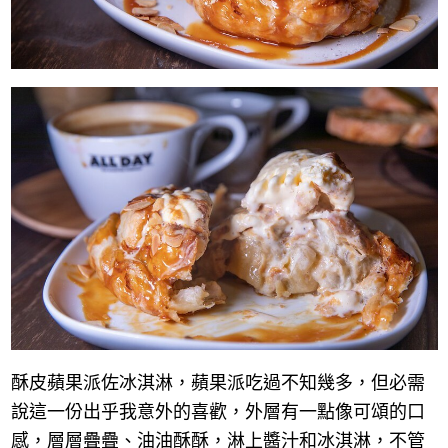
酥皮蘋果派佐冰淇淋，蘋果派吃過不知幾多，但必需
說這一份出乎我意外的喜歡，外層有一點像可頌的口
感，層層疊疊、油油酥酥，淋上醬汁和冰淇淋，不管