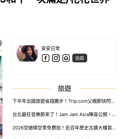
安安日常
追蹤
旅遊
下半年出國旅遊省錢撇步！Trip.com父親節快閃折抵888元限量優惠代碼搶法。
台北最狂音樂節來了！Jam Jam Asia陣容公開，限量奢華住房套票開搶。
2026空總晴空季免費拍！近百年歷史古蹟大樓首度開放，沈浸式光影藝術、星空劇場。