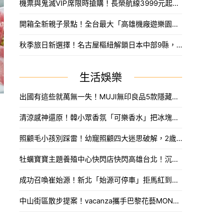
機票與鬼滅VIP席限時搶購！長榮航線3999元起，中信兄弟主題套票8月7日開賣攻略。
開箱全新親子景點！全台最大「高雄機廠遊樂園區」8/8開幕，攀岩場、戲水區30項設施免費玩。
秋季旅日新選擇！名古屋樞紐解鎖日本中部9縣，搶先預訂父親節孝親賞楓之旅。
生活娛樂
出國有這些就萬無一失！MUJI無印良品5款隱藏版「旅遊好物」，可摺疊室內拖坐飛機外宿都超推。
清涼感神還原！韓小眾香氛「可樂香水」把冰塊與碳酸氣泡鎖進瓶子裡，一噴解饞還零卡路里。
照顧毛小孩別踩雷！幼寵照顧四大迷思破解，2歲貓咪潔牙技巧全攻略。
牡蠣寶寶主題養殖中心快閃店快閃高雄台北！沉浸式體驗流程與抽賞攻略搶先看。
成功召喚崔始源！新北「始源可停車」拒馬紅到本人來朝聖，親臨門口問：「停車可以嗎」笑翻網友。
中山街區散步提案！vacanza攜手巴黎花藝MONCEAU FLEURS，把鮮花當作穿搭戴著走。