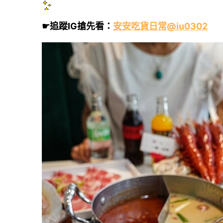
☛追蹤
IG
搶先看：
安安吃貨日常
@iu0302