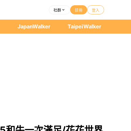
社群
註冊
登入
者
JapanWalker
TaipeiWalker
5和牛一次滿足/花花世界