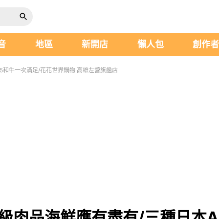
音
地區
新開店
懶人包
創作
5和牛一次滿足/花花世界鍋物 高雄左營旗艦店
級肉品海鮮應有盡有/三種日本A