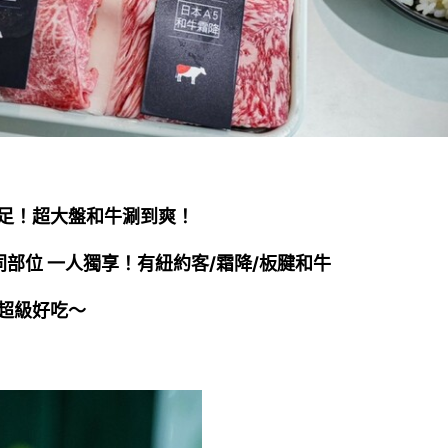
足！超大盤和牛涮到爽！
同部位 一人獨享！有紐約客/霜降/板腱和牛
超級好吃～