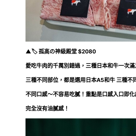
▲🏷️ 孤高の神級殿堂 $2080
愛吃牛肉的千萬別錯過，三種日本和牛一次滿
三種不同部位，都是選用日本A5和牛 三種不
不同口感～
不容易吃膩！重點是口感入口即化
完全沒有油膩感！