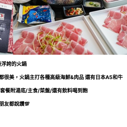
最浮誇的火鍋
都很美，
火鍋主打各種高級海鮮&肉品 還有日本A5和牛
套餐附湯底/主食/菜盤/還有飲料喝到飽
友都說讚💯