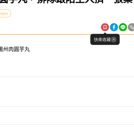
more
快來收藏
楊州肉圓芋丸