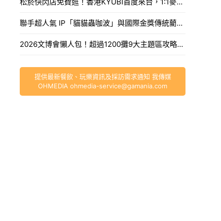
松菸快閃店免費逛！香港KYUBI首度來台，1:1麥可傑克森雕像震撼登場。
聯手超人氣 IP「貓貓蟲咖波」與國際金獎傳統藺編，WeMo打造今夏最香、最具文化溫度的騎乘體驗。
2026文博會懶人包！超過1200攤9大主題區攻略，海綿寶寶吉娃娃、咖波新品推薦必買。
提供最新餐飲、玩樂資訊及採訪需求通知 我傳媒
OHMEDIA
ohmedia-service@gamania.com