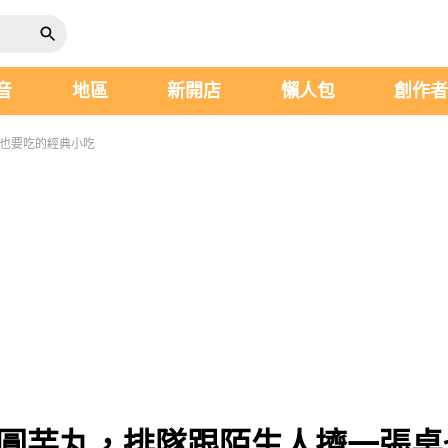
音
地區
新開店
懶人包
創作
桌也要吃的經典小吃
肉圓芋丸，排隊跟陌生人擠一張