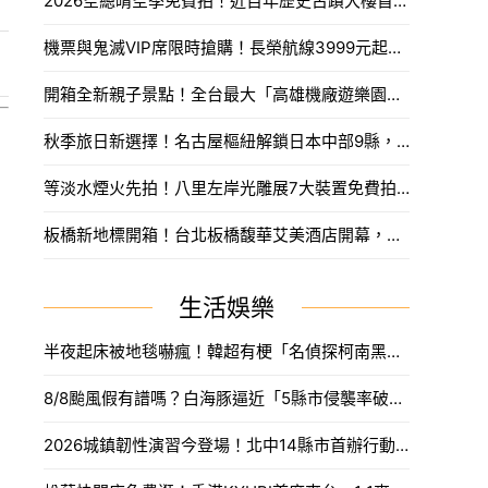
2026空總晴空季免費拍！近百年歷史古蹟大樓首度開放，沈浸式光影藝術、星空劇場。
機票與鬼滅VIP席限時搶購！長榮航線3999元起，中信兄弟主題套票8月7日開賣攻略。
開箱全新親子景點！全台最大「高雄機廠遊樂園區」8/8開幕，攀岩場、戲水區30項設施免費玩。
秋季旅日新選擇！名古屋樞紐解鎖日本中部9縣，搶先預訂父親節孝親賞楓之旅。
等淡水煙火先拍！八里左岸光雕展7大裝置免費拍，新北夏日浪漫旅遊。
板橋新地標開箱！台北板橋馥華艾美酒店開幕，高空泳池與絕美酒吧亮點一次看。
生活娛樂
半夜起床被地毯嚇瘋！韓超有梗「名偵探柯南黑衣人」系列周邊，用玻璃杯喝水直接被死亡凝視。
8/8颱風假有譜嗎？白海豚逼近「5縣市侵襲率破40%」，氣象署最快今發海警。
2026城鎮韌性演習今登場！北中14縣市首辦行動網路降速，外送暫停接單、全台注意事項一次看。