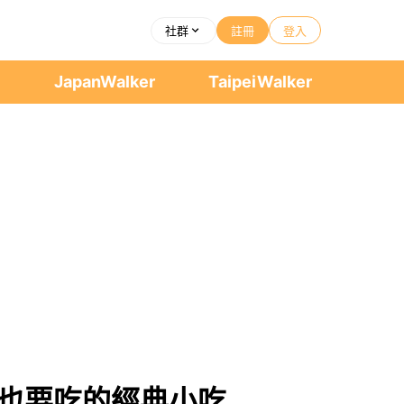
社群
註冊
登入
者
JapanWalker
TaipeiWalker
桌也要吃的經典小吃