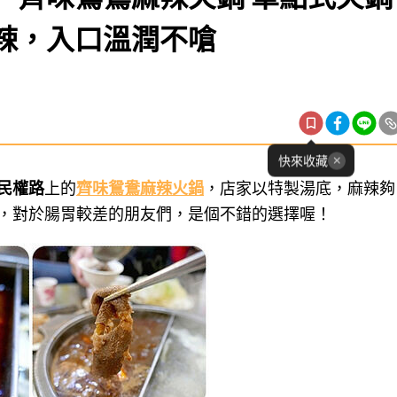
辣，入口溫潤不嗆
快來收藏
民權路
上的
齊味鴛鴦麻辣火鍋
，
店家以特製湯底，麻辣夠
，對於腸胃較差的朋友們，是個不錯的選擇喔！