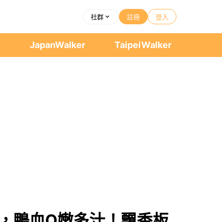
社群
註冊
登入
者
JapanWalker
TaipeiWalker
，鴨血Q嫩多汁！飄香板