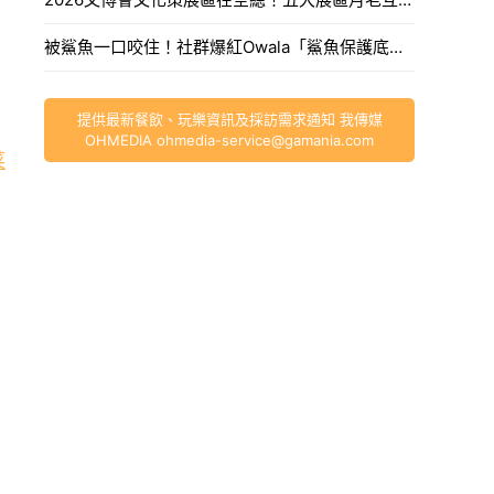
被鯊魚一口咬住！社群爆紅Owala「鯊魚保護底座」防摔又靜音，穿上水壺直接萌翻辦公桌。
提供最新餐飲、玩樂資訊及採訪需求通知 我傳媒
OHMEDIA
ohmedia-service@gamania.com
菜