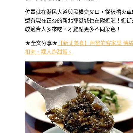
位置就在縣民大道與民權交叉口，從板橋火車
還有現在正夯的新北耶誕城也在附近喔！逛街
較適合人多來吃，才能點更多不同菜色！
★全文分享★
【新北美食】阿爸的客家菜 傳
扣肉、粿人炸甜粄。