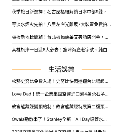
秋季旅日新選擇！名古屋樞紐解鎖日本中部9縣，搶先預訂父親節孝親賞楓之旅。
等淡水煙火先拍！八里左岸光雕展7大裝置免費拍，新北夏日浪漫旅遊。
板橋新地標開箱！台北板橋馥華艾美酒店開幕，高空泳池與絕美酒吧亮點一次看。
高雄旗津一日遊6大必去！旗津海產老字號、純白燈塔夕陽，高雄海港夏天衝。
生活娛樂
松菸史努比免費入場！史努比快閃巡迴台北場超過100款周邊，全新歐拉夫、史努比娃娃必買。
Love Dad！統一企業集團空運進口逾4萬朵石斛蘭向天下爸爸致敬。
故宮龍藏經變預約制！故宮龍藏經特展第二檔預約制入場，預約方式、開搶時間一次看。
Owala勁敵來了！Stanley全新「All Day吸管水壺」搶水壺霸主寶座，修長瓶身百搭又防漏超欠敗。
2026文博會文化策展區在空總！五大展區月老互動、玩澡堂球池，超過200款選物超好逛。