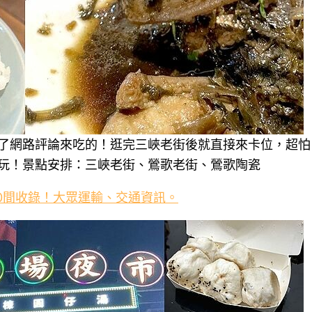
了網路評論來吃的！逛完三峽老街後就直接來卡位，超怕
玩！景點安排：三峽老街、鶯歌老街、鶯歌陶瓷
10間收錄！大眾運輸、交通資訊。