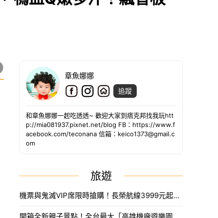
章魚娜娜
追蹤
和章魚娜娜一起吃透透~ 歡迎大家到痞克邦找我玩htt
p://mia081937.pixnet.net/blog FB：https://www.f
acebook.com/teconana 信箱：keico1373@gmail.c
om
旅遊
機票與鬼滅VIP席限時搶購！長榮航線3999元起，中信兄弟主題套票8月7日開賣攻略。
開箱全新親子景點！全台最大「高雄機廠遊樂園區」8/8開幕，攀岩場、戲水區30項設施免費玩。