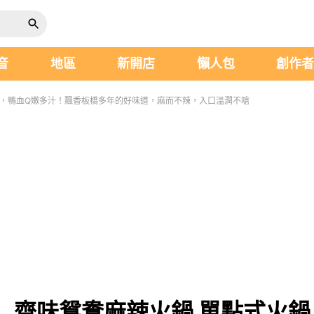
音
地區
新開店
懶人包
創作
鍋，鴨血Q嫩多汁！飄香板橋多年的好味道，麻而不辣，入口溫潤不嗆
】齊味鴛鴦麻辣火鍋 單點式火鍋