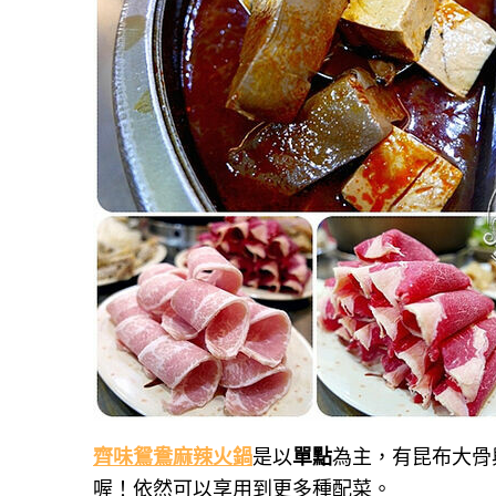
齊味鴛鴦麻辣火鍋
是以
單點
為主，有昆布大骨
喔！依然可以享用到更多種配菜。