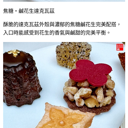
焦糖・鹹花生達克瓦茲
酥脆的達克瓦茲外殼與濃郁的焦糖鹹花生完美配搭，
入口時能感受到花生的香氣與鹹甜的完美平衡。