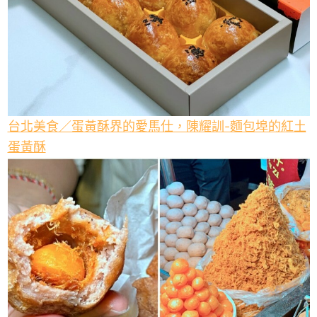
台北美食／蛋黃酥界的愛馬仕，陳耀訓-麵包埠的紅土
蛋黃酥