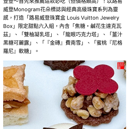
登登～首先來推薦這款必吃（但價格頗高）！以路易
威登Monogram花朵標誌與經典高級珠寶系列為靈
感，打造「路易威登珠寶盒 Louis Vuitton Jewelry
Box​」限定甜點六入組，內含「焦糖・鹹花生達克瓦
茲」、「雙柚凝乳塔」、「龍眼巧克力塔」、「薑汁
黑糖可麗露」、「『金磚』費南雪」、「蜜桃『尼格
羅尼』軟糖」。