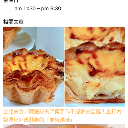
星期日
am 11:30 – pm 9:30
相關文章
台北美食／陳耀訓的師傅手作千層酥皮蛋撻！主打內
餡濃郁外皮酥脆的「慶祝烘焙」