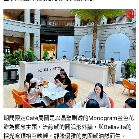
期間限定Café周圍是以晶瑩剔透的Monogram金色花
瓣為概念主題，流線感的圓弧形外牆，與Bellavita的
採光穹頂相互映襯，靜謐優雅的氛圍感油然而生。