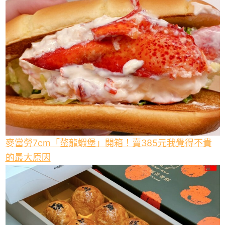
麥當勞7cm「螯龍蝦堡」開箱！賣385元我覺得不貴
的最大原因