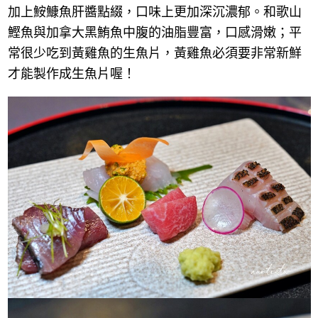
加上鮟鱇魚肝醬點綴，口味上更加深沉濃郁。和歌山
鰹魚與加拿大黑鮪魚中腹的油脂豐富，口感滑嫩；平
常很少吃到黃雞魚的生魚片，黃雞魚必須要非常新鮮
才能製作成生魚片喔！