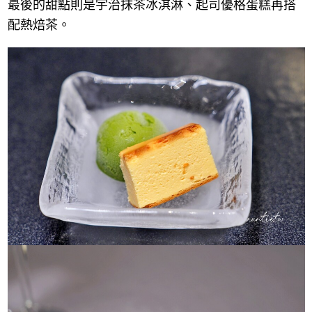
最後的甜點則是宇治抹茶冰淇淋、起司優格蛋糕再搭
配熱焙茶。