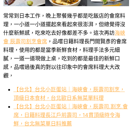
常常到日本工作，晚上聚餐幾乎都是吃飯店的會席料
理，一小道一小道擺起來看起來很澎湃，但總覺得沒
什麼新鮮感，吃來吃去好像都差不多。這次再訪
海峽
會 辰壽司割烹會席
，品嚐日籍料理長門間賢彥的會席
料理，使用的都是當季新鮮食材，料理手法多元細
膩，一道一道現做上桌，吃到的都是最佳的新鮮口
感，品嚐過後真的對以往印象中的會席料理大大改
觀，
【台北】台北小巨蛋站｜海峽會，辰壽司割烹，
頂級日本食材，台北歐日系無菜單料理
【台北】台北小巨蛋站｜海峽會，辰壽司.割烹.會
席，日籍料理長江戶前壽司，14貫頂級時令海
鮮，台北無菜單日料推薦