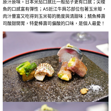
原汁原味。日本米茄口感比一般茄子更有口感；尖梭
魚的口感富有彈性；A5近江牛肩芯部位包著玉米筍，
肉汁豐富又吃得到玉米筍的脆度與清甜味；鯖魚棒壽
司酸甜開胃，特愛棒壽司偏酸的口味，是個人最愛！