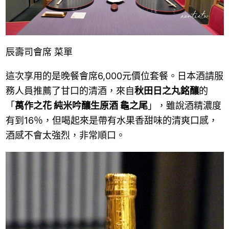
辰壽司會席 菜單
這次享用的是晚餐會席6,000元價位套餐。日本酒請服
務人員推薦了甘口的清酒，來自
秋田日之丸銘釀
的
「
萬作之花 純米吟釀生原酒 龜之尾
」，雖說酒精濃度
有到16％，但喝起來是帶有水果香甜味的清爽口感，
酒感不會太強烈，非常順口。