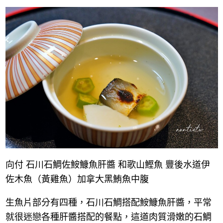
向付 石川石鯛佐鮟鱇魚肝醬 和歌山鰹魚 豐後水道伊
佐木魚（黃雞魚）加拿大黑鮪魚中腹
生魚片部分有四種，石川石鯛搭配鮟鱇魚肝醬，平常
就很迷戀各種肝醬搭配的餐點，這道肉質滑嫩的石鯛