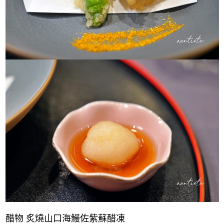
醋物 炙燒山口海鰻佐紫蘇醋凍