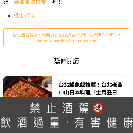
註「
新客首次用餐
」喔！
線上訂位
提供最新餐飲、玩樂資訊及採訪需求通知 我傳媒OHMEDIA
ohmedia-service@gamania.com
延伸閱讀
台北鰻魚飯推薦！台北老爺
中山日本料理「土用丑日」
限定鰻魚飯三吃免千元。
編輯 李維唐