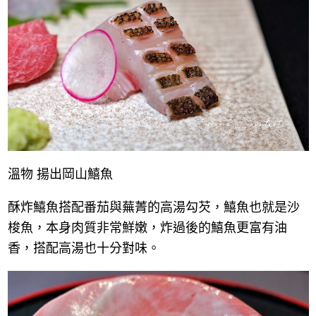
溫物 揚出岡山鱚魚
酥炸鱚魚搭配番茄與蕪菁的高湯勾芡，鱚魚也就是沙
梭魚，本身肉質非常鮮嫩，炸過後的鱚魚更富有油
香，搭配高湯也十分對味。