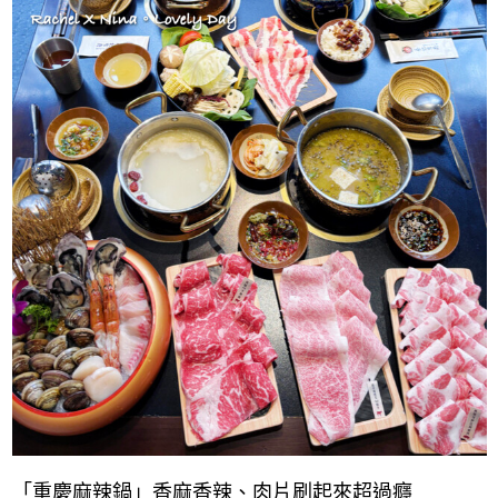
「重慶麻辣鍋」香麻香辣、肉片刷起來超過癮