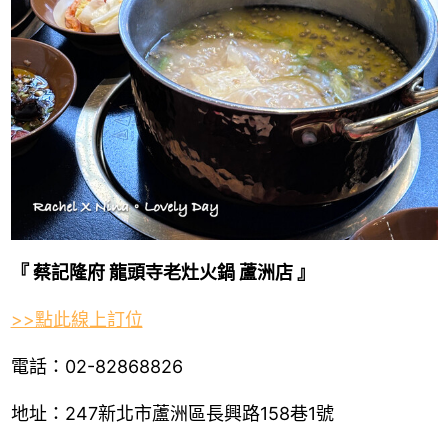
『 蔡記隆府 龍頭寺老灶火鍋 蘆洲店 』
>>點此線上訂位
電話：02-82868826
地址：247新北市蘆洲區長興路158巷1號