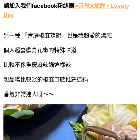
請加入我們facebook粉絲團
➽瑞秋X妮娜。Lovely
Day
另一種 「青藤椒麻辣鍋」也是我超愛的湯底
個人超喜歡青花椒的特殊味道
比較不像重慶麻辣鍋這樣辣
想品嚐比較淡的椒麻口感推薦這鍋
香氣非常迷人呀～～