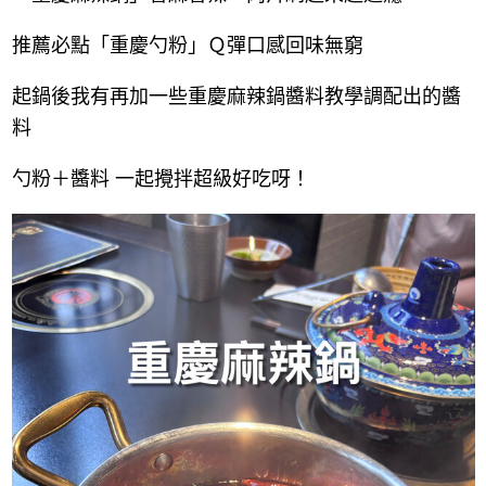
推薦必點「重慶勺粉」Ｑ彈口感回味無窮
起鍋後我有再加一些重慶麻辣鍋醬料教學調配出的醬
料
勺粉＋醬料 一起攪拌超級好吃呀！