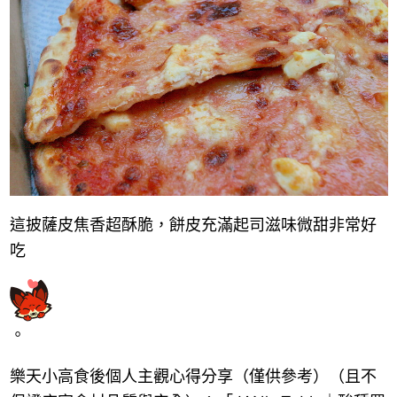
這披薩皮焦香超酥脆，餅皮充滿起司滋味微甜非常好
吃
。
樂
天小高食後個人主觀心得分享
（
僅供參考
）
（
且不