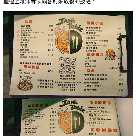
櫃檯上堆滿等候顧客前來取餐的披薩。