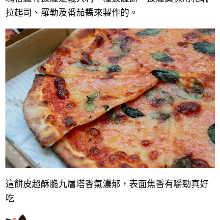
拉起司、羅勒及番茄醬來製作的。
這餅皮超酥脆九層塔香氣濃郁，表面焦香有嚼勁真好
吃