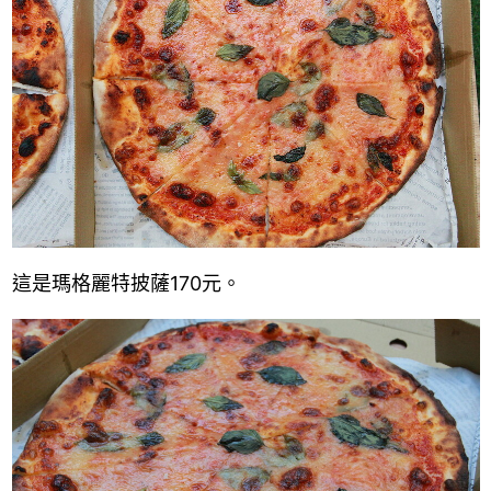
這是瑪格麗特披薩170元。