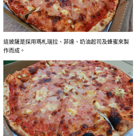
這披薩是採用瑪札瑞拉、菲達、奶油起司及蜂蜜來製
作而成。