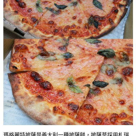
瑪格麗特披薩是義大利一種披薩餅，披薩莫採用札瑞