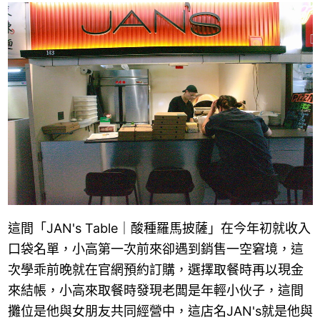
這間「JAN's Table｜酸種羅馬披薩」在今年初就收入
口袋名單，小高第一次前來卻遇到銷售一空窘境，這
次學乖前晚就在官網預約訂購，選擇取餐時再以現金
來結帳，小高來取餐時發現老闆是年輕小伙子，這間
攤位是他與女朋友共同經營中，這店名JAN's就是他與