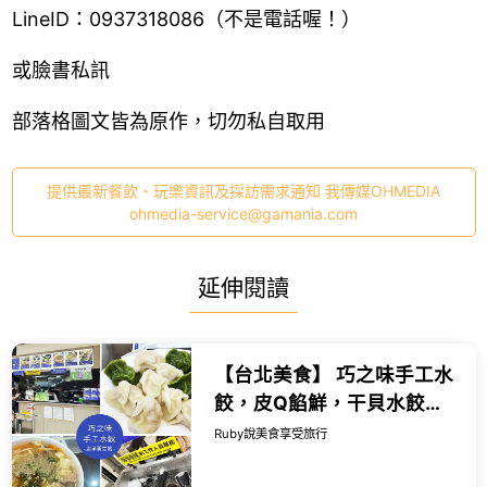
Line
ID
：0937318086（不是電話喔！）
或臉書私訊
部落格圖文皆為原作，切勿私自取用
提供最新餐飲、玩樂資訊及採訪需求通知 我傳媒OHMEDIA
ohmedia-service@gamania.com
延伸閱讀
【台北美食】 巧之味手工水
餃，皮Q餡鮮，干貝水餃都
值得一試，酸辣湯也很推薦
Ruby說美食享受旅行
｜Ruby說美食享受旅行