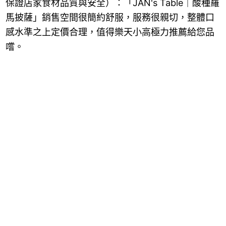
保證店家食材品質與安全
）：
「
JAN's Table｜酸種羅
馬披薩
」銷售空間很簡約舒服，服務很親切，整體口
感水準之上定價合理，值得樂天小高極力推薦給您品
嚐。